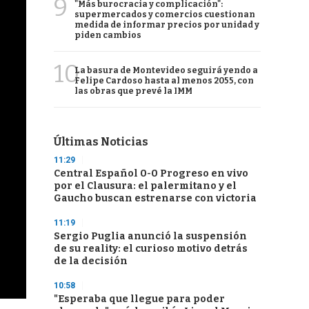
9
"Más burocracia y complicación":
supermercados y comercios cuestionan
medida de informar precios por unidad y
piden cambios
10
La basura de Montevideo seguirá yendo a
Felipe Cardoso hasta al menos 2055, con
las obras que prevé la IMM
Últimas Noticias
11:29
Central Español 0-0 Progreso en vivo
por el Clausura: el palermitano y el
Gaucho buscan estrenarse con victoria
11:19
Sergio Puglia anunció la suspensión
de su reality: el curioso motivo detrás
de la decisión
10:58
"Esperaba que llegue para poder