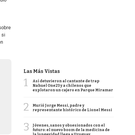
 sobre
 si
en
Las Más Vistas
1
Así detuvieron al cantante de trap
Nahuel One23 y a chilenos que
explotaron un cajero en Parque Miramar
2
Murió Jorge Messi, padre y
representante histórico de Lionel Messi
3
Jóvenes, sanos y obsesionados con el
futuro: el nuevo boom de la medicina de
la longevidad llega a Uruguay