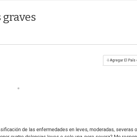
s graves
+
Agregar El País
asificación de las enfermedades en leves, moderadas, severas 
, tener cuatro dolencias leves o solo una, pero severa? Me respo