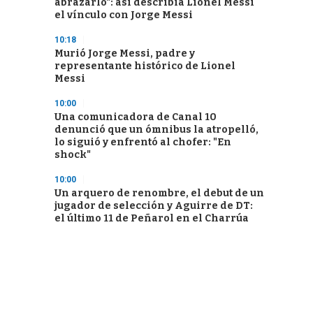
abrazarlo": así describía Lionel Messi
el vínculo con Jorge Messi
10:18
Murió Jorge Messi, padre y
representante histórico de Lionel
Messi
10:00
Una comunicadora de Canal 10
denunció que un ómnibus la atropelló,
lo siguió y enfrentó al chofer: "En
shock"
10:00
Un arquero de renombre, el debut de un
jugador de selección y Aguirre de DT:
el último 11 de Peñarol en el Charrúa