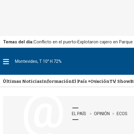
Temas del día:
Conflicto en el puerto
Explotaron cajero en Parque
Montevideo, T 10° H 72%
M
e
n
u
Últimas Noticias
Información
El País +
Ovación
TV Show
B
EL PAÍS
OPINIÓN
ECOS