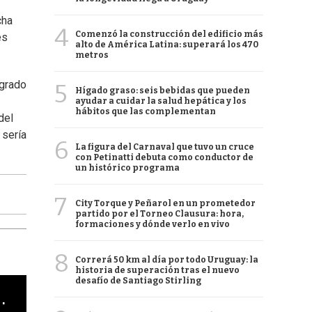
cha
4
Comenzó la construcción del edificio más
es
alto de América Latina: superará los 470
metros
 grado
5
Hígado graso: seis bebidas que pueden
ayudar a cuidar la salud hepática y los
hábitos que las complementan
del
 sería
6
La figura del Carnaval que tuvo un cruce
con Petinatti debuta como conductor de
un histórico programa
7
City Torque y Peñarol en un prometedor
partido por el Torneo Clausura: hora,
formaciones y dónde verlo en vivo
8
Correrá 50 km al día por todo Uruguay: la
historia de superación tras el nuevo
desafío de Santiago Stirling
cha argentino en "Subrayado"