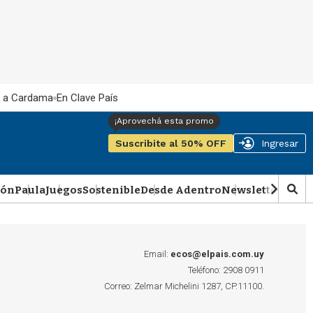
 a Cardama
En Clave País
Suscribite al 50% OFF
Ingresar
ión
Paula
Juegos
Sostenible
Desde Adentro
Newsletter
Podca
M
o
s
t
r
Email:
ecos@elpais.com.uy
a
Teléfono: 2908 0911
r
Correo: Zelmar Michelini 1287, CP.11100.
b
�