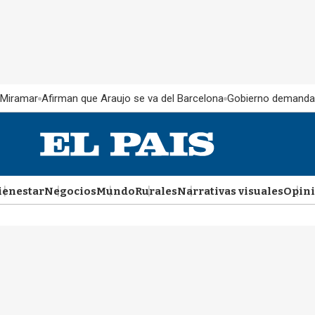
 Miramar
Afirman que Araujo se va del Barcelona
Gobierno demanda
ienestar
Negocios
Mundo
Rurales
Narrativas visuales
Opin