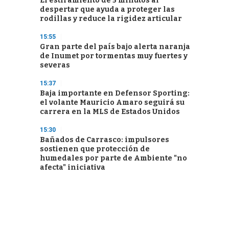
El estiramiento de 5 minutos al
despertar que ayuda a proteger las
rodillas y reduce la rigidez articular
15:55
Gran parte del país bajo alerta naranja
de Inumet por tormentas muy fuertes y
severas
15:37
Baja importante en Defensor Sporting:
el volante Mauricio Amaro seguirá su
carrera en la MLS de Estados Unidos
15:30
Bañados de Carrasco: impulsores
sostienen que protección de
humedales por parte de Ambiente "no
afecta" iniciativa