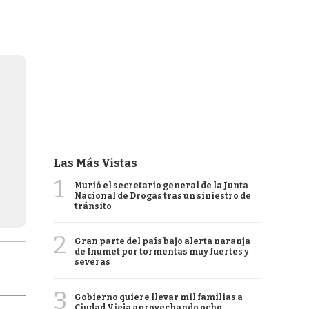
Las Más Vistas
1
Murió el secretario general de la Junta
Nacional de Drogas tras un siniestro de
tránsito
2
Gran parte del país bajo alerta naranja
de Inumet por tormentas muy fuertes y
severas
3
Gobierno quiere llevar mil familias a
Ciudad Vieja aprovechando ocho