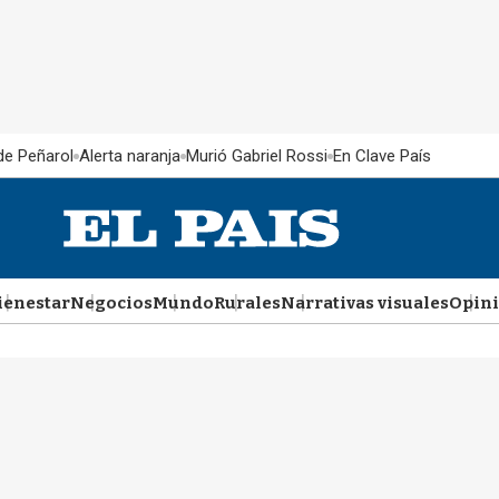
 de Peñarol
Alerta naranja
Murió Gabriel Rossi
En Clave País
ienestar
Negocios
Mundo
Rurales
Narrativas visuales
Opin