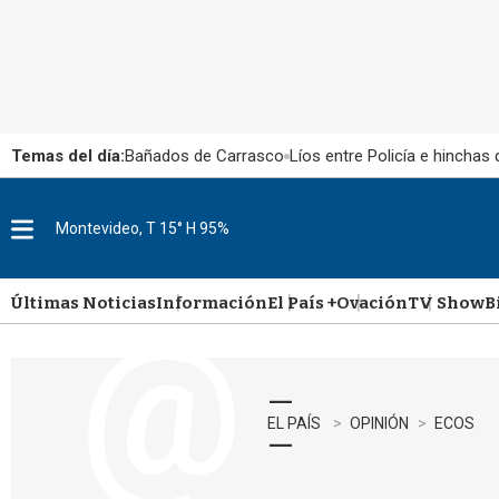
Temas del día:
Bañados de Carrasco
Líos entre Policía e hinchas
Montevideo, T 15° H 95%
M
e
n
u
Últimas Noticias
Información
El País +
Ovación
TV Show
B
EL PAÍS
OPINIÓN
ECOS