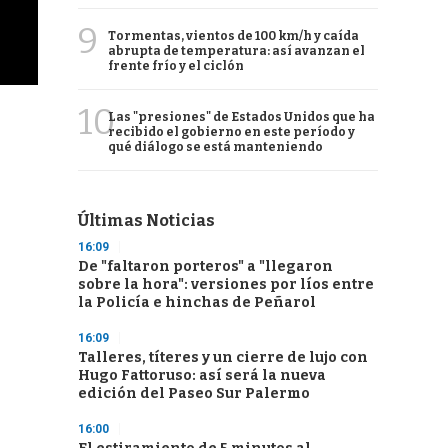
9
Tormentas, vientos de 100 km/h y caída
abrupta de temperatura: así avanzan el
frente frío y el ciclón
10
Las "presiones" de Estados Unidos que ha
recibido el gobierno en este período y
qué diálogo se está manteniendo
Últimas Noticias
16:09
De "faltaron porteros" a "llegaron
sobre la hora": versiones por líos entre
la Policía e hinchas de Peñarol
16:09
Talleres, títeres y un cierre de lujo con
Hugo Fattoruso: así será la nueva
edición del Paseo Sur Palermo
16:00