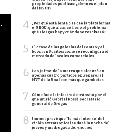
propiedades públicas: ¿cómo es el plan
del MVOT?
4
cha argentino en "Subrayado"
¿Por qué está lenta o se cae la plataforma
e-BROU, qué alcance tiene el problema,
qué riesgos hay y cuándo se resolverá?
5
El ocaso de las galerías del Centro y el
boom en Pocitos: cómo se reconfigura el
mercado de locales comerciales
6
Leo Jaime: de la marca que alcanzó en
apenas cuatro partidos en Peñarol al
MVP de la final con más que gambetas
7
Cómo fue el siniestro de tránsito por el
que murió Gabriel Rossi, secretario
general de Drogas
8
Inumet prevé que "lo más intenso" del
ciclón extratropical se dará la noche del
jueves y madrugada del viernes