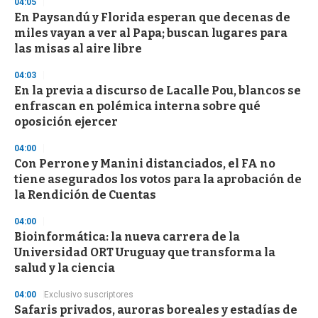
04:05
n
d
En Paysandú y Florida esperan que decenas de
s
miles vayan a ver al Papa; buscan lugares para
las misas al aire libre
04:03
En la previa a discurso de Lacalle Pou, blancos se
enfrascan en polémica interna sobre qué
oposición ejercer
04:00
Con Perrone y Manini distanciados, el FA no
tiene asegurados los votos para la aprobación de
la Rendición de Cuentas
04:00
Bioinformática: la nueva carrera de la
Universidad ORT Uruguay que transforma la
salud y la ciencia
04:00
Exclusivo suscriptores
Safaris privados, auroras boreales y estadías de