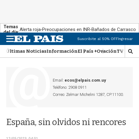
Temas
Alerta roja
Preocupaciones en INR
Bañados de Carrasco
del día:
Suscribite al 50% OFF
Ingresar
M
e
Últimas Noticias
Información
El País +
Ovación
TV Show
n
M
u
o
s
t
r
Email:
ecos@elpais.com.uy
a
Teléfono: 2908 0911
r
Correo: Zelmar Michelini 1287, CP.11100.
b
�
s
q
España, sin olvidos ni rencores
u
e
d
12/05/2023, 04:01