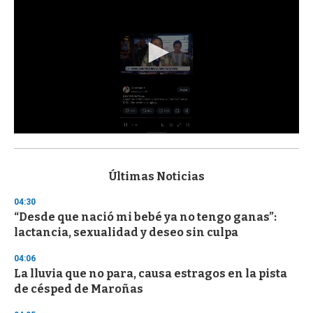
0
s
e
c
Últimas Noticias
o
n
04:30
d
“Desde que nació mi bebé ya no tengo ganas”:
s
o
lactancia, sexualidad y deseo sin culpa
f
3
04:06
3
s
La lluvia que no para, causa estragos en la pista
e
de césped de Maroñas
c
o