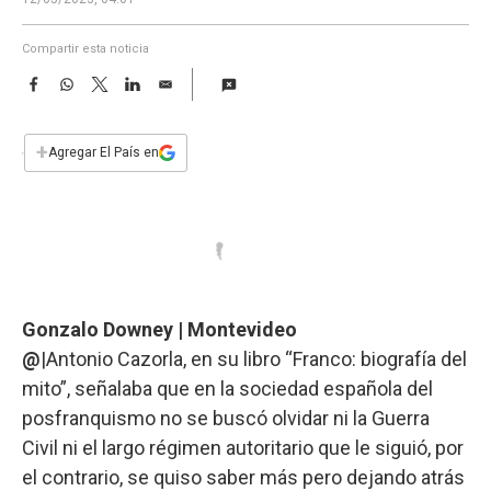
a
Compartir esta noticia
F
W
T
L
E
a
h
w
i
m
c
a
i
n
a
e
t
t
k
i
+
Agregar El País en
b
s
t
e
l
o
A
e
d
o
p
r
I
k
p
n
Gonzalo Downey | Montevideo
@
|Antonio Cazorla, en su libro “Franco: biografía del
mito”, señalaba que en la sociedad española del
posfranquismo no se buscó olvidar ni la Guerra
Civil ni el largo régimen autoritario que le siguió, por
el contrario, se quiso saber más pero dejando atrás