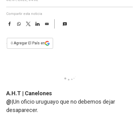
a
Compartir esta noticia
F
W
T
L
E
a
h
w
i
m
c
a
i
n
a
e
t
t
k
i
+
Agregar El País en
b
s
t
e
l
o
A
e
d
o
p
r
I
k
p
n
A.H.T | Canelones
@
|Un oficio uruguayo que no debemos dejar
desaparecer.