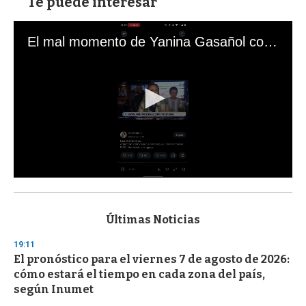
Te puede interesar
El mal momento de Yanina Gasañol con un hincha argentino en "Subrayado"
0
s
e
c
Últimas Noticias
o
n
19:11
d
El pronóstico para el viernes 7 de agosto de 2026:
s
o
cómo estará el tiempo en cada zona del país,
f
según Inumet
3
3