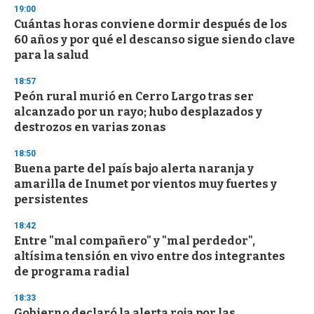
s
19:00
e
Cuántas horas conviene dormir después de los
c
60 años y por qué el descanso sigue siendo clave
o
n
para la salud
d
s
18:57
Peón rural murió en Cerro Largo tras ser
alcanzado por un rayo; hubo desplazados y
destrozos en varias zonas
18:50
Buena parte del país bajo alerta naranja y
amarilla de Inumet por vientos muy fuertes y
persistentes
18:42
Entre "mal compañero" y "mal perdedor",
altísima tensión en vivo entre dos integrantes
de programa radial
18:33
Gobierno declaró la alerta roja por las