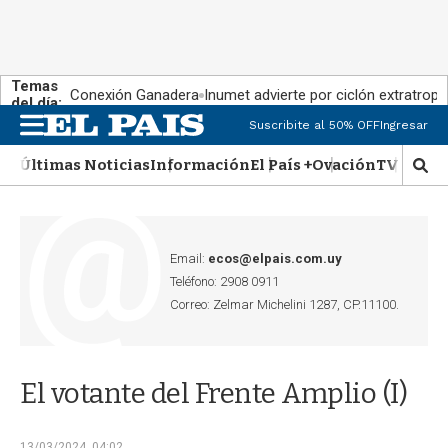
Temas
Conexión Ganadera
Inumet advierte por ciclón extratropi
del día:
Suscribite al 50% OFF
Ingresar
M
e
Últimas Noticias
Información
El País +
Ovación
TV Show
n
M
u
o
s
t
r
Email:
ecos@elpais.com.uy
a
Teléfono: 2908 0911
r
Correo: Zelmar Michelini 1287, CP.11100.
b
�
s
q
El votante del Frente Amplio (I)
u
e
d
13/03/2024, 04:02