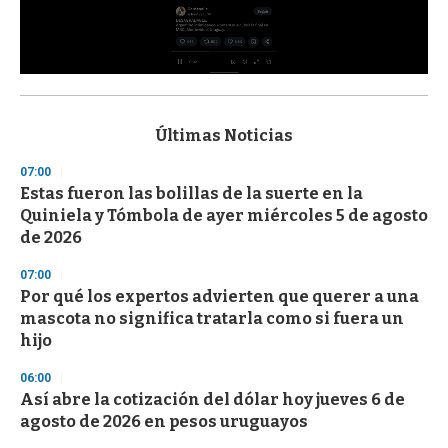
0
s
e
c
Últimas Noticias
o
n
07:00
d
Estas fueron las bolillas de la suerte en la
s
o
Quiniela y Tómbola de ayer miércoles 5 de agosto
f
de 2026
3
3
s
07:00
e
Por qué los expertos advierten que querer a una
c
mascota no significa tratarla como si fuera un
o
n
hijo
d
s
06:00
Así abre la cotización del dólar hoy jueves 6 de
agosto de 2026 en pesos uruguayos