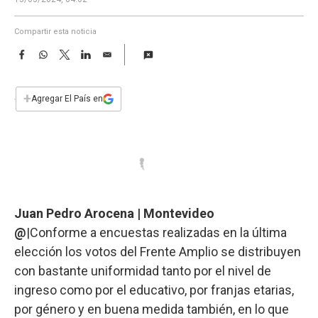
a
Compartir esta noticia
F
W
T
L
E
a
h
w
i
m
c
a
i
n
a
e
t
t
k
i
+
Agregar El País en
b
s
t
e
l
o
A
e
d
o
p
r
I
k
p
n
Juan Pedro Arocena | Montevideo
@
|Conforme a encuestas realizadas en la última
elección los votos del Frente Amplio se distribuyen
con bastante uniformidad tanto por el nivel de
ingreso como por el educativo, por franjas etarias,
por género y en buena medida también, en lo que