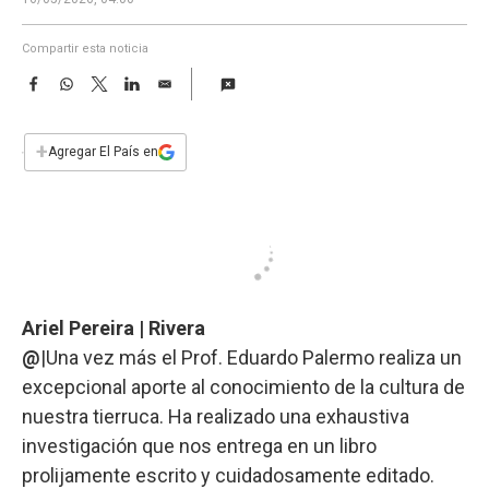
a
Compartir esta noticia
F
W
T
L
E
a
h
w
i
m
c
a
i
n
a
e
t
t
k
i
+
Agregar El País en
b
s
t
e
l
o
A
e
d
o
p
r
I
k
p
n
Ariel Pereira | Rivera
@
|Una vez más el Prof. Eduardo Palermo realiza un
excepcional aporte al conocimiento de la cultura de
nuestra tierruca. Ha realizado una exhaustiva
investigación que nos entrega en un libro
prolijamente escrito y cuidadosamente editado.