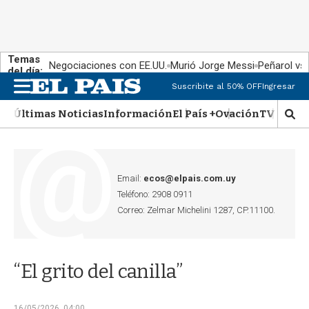
Temas
Negociaciones con EE.UU.
Murió Jorge Messi
Peñarol vs
del día:
Suscribite al 50% OFF
Ingresar
M
e
Últimas Noticias
Información
El País +
Ovación
TV Show
n
M
u
o
s
t
r
Email:
ecos@elpais.com.uy
a
Teléfono: 2908 0911
r
Correo: Zelmar Michelini 1287, CP.11100.
b
�
s
q
“El grito del canilla”
u
e
d
16/05/2026, 04:00