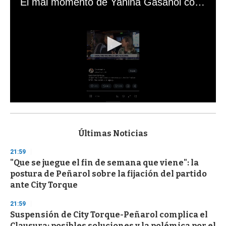
El mal momento de Yanina Gasañol con un hincha argentino en "Subrayado"
0
s
e
c
Últimas Noticias
o
n
21:59
d
"Que se juegue el fin de semana que viene": la
s
o
postura de Peñarol sobre la fijación del partido
f
ante City Torque
3
3
s
21:59
e
Suspensión de City Torque-Peñarol complica el
c
Clausura: posibles soluciones y la polémica por el