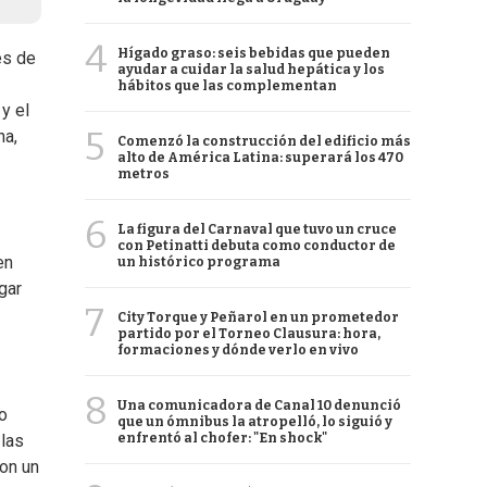
4
Hígado graso: seis bebidas que pueden
es de
ayudar a cuidar la salud hepática y los
hábitos que las complementan
y el
5
ha,
Comenzó la construcción del edificio más
alto de América Latina: superará los 470
metros
6
La figura del Carnaval que tuvo un cruce
con Petinatti debuta como conductor de
en
un histórico programa
gar
7
City Torque y Peñarol en un prometedor
partido por el Torneo Clausura: hora,
formaciones y dónde verlo en vivo
8
Una comunicadora de Canal 10 denunció
o
que un ómnibus la atropelló, lo siguió y
enfrentó al chofer: "En shock"
 las
con un