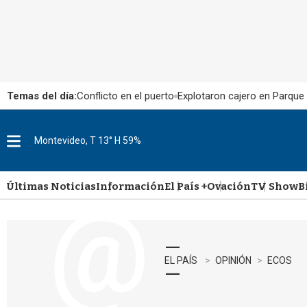
Temas del día:
Conflicto en el puerto
Explotaron cajero en Parque
Montevideo, T 13° H 59%
M
e
n
u
Últimas Noticias
Información
El País +
Ovación
TV Show
B
EL PAÍS
OPINIÓN
ECOS