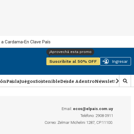
 a Cardama
En Clave País
Suscribite al 50% OFF
Ingresar
ión
Paula
Juegos
Sostenible
Desde Adentro
Newsletter
Podca
M
o
s
t
r
Email:
ecos@elpais.com.uy
a
Teléfono: 2908 0911
r
Correo: Zelmar Michelini 1287, CP.11100.
b
�