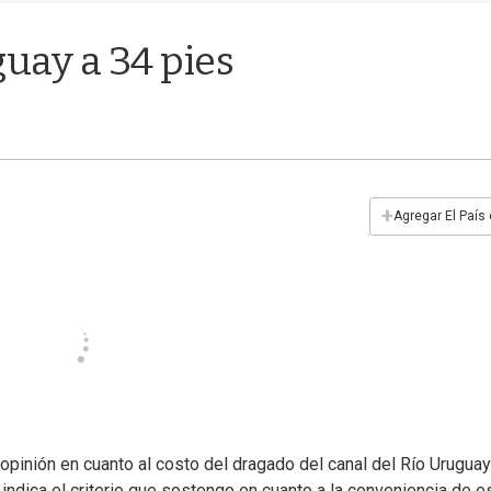
uay a 34 pies
+
Agregar El País
opinión en cuanto al costo del dragado del canal del Río Uruguay
ndica el criterio que sostengo en cuanto a la conveniencia de e