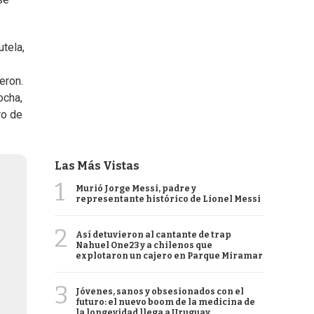
tela,
eron.
ocha,
ro de
Las Más Vistas
1
Murió Jorge Messi, padre y
representante histórico de Lionel Messi
2
Así detuvieron al cantante de trap
Nahuel One23 y a chilenos que
explotaron un cajero en Parque Miramar
3
Jóvenes, sanos y obsesionados con el
futuro: el nuevo boom de la medicina de
la longevidad llega a Uruguay