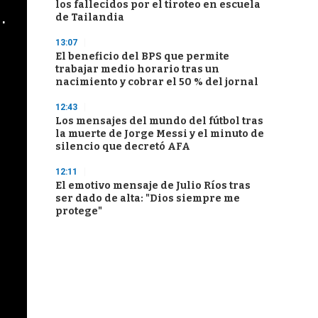
los fallecidos por el tiroteo en escuela
cha argentino en "Subrayado"
de Tailandia
13:07
El beneficio del BPS que permite
trabajar medio horario tras un
nacimiento y cobrar el 50 % del jornal
12:43
Los mensajes del mundo del fútbol tras
la muerte de Jorge Messi y el minuto de
silencio que decretó AFA
12:11
El emotivo mensaje de Julio Ríos tras
ser dado de alta: "Dios siempre me
protege"