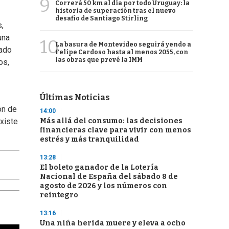
9
Correrá 50 km al día por todo Uruguay: la
historia de superación tras el nuevo
desafío de Santiago Stirling
,
una
10
La basura de Montevideo seguirá yendo a
gado
Felipe Cardoso hasta al menos 2055, con
las obras que prevé la IMM
os,
Últimas Noticias
ón de
14:00
Más allá del consumo: las decisiones
existe
financieras clave para vivir con menos
estrés y más tranquilidad
13:28
El boleto ganador de la Lotería
Nacional de España del sábado 8 de
agosto de 2026 y los números con
reintegro
13:16
Una niña herida muere y eleva a ocho