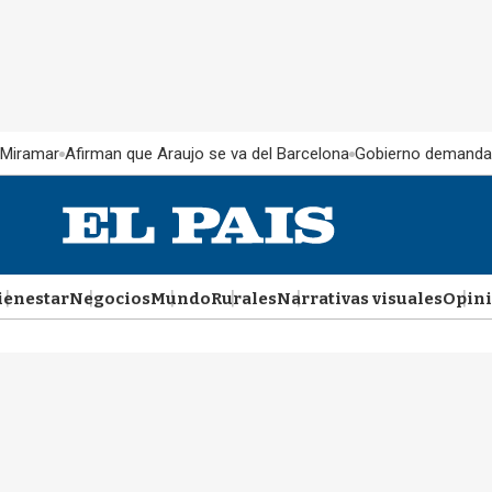
 Miramar
Afirman que Araujo se va del Barcelona
Gobierno demanda
ienestar
Negocios
Mundo
Rurales
Narrativas visuales
Opin