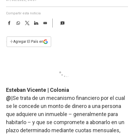
a
Compartir esta noticia
F
W
T
L
E
a
h
w
i
m
c
a
i
n
a
e
t
t
k
i
+
Agregar El País en
b
s
t
e
l
o
A
e
d
o
p
r
I
k
p
n
Esteban Vicente | Colonia
@
|Se trata de un mecanismo financiero por el cual
se le concede un monto de dinero a una persona
que adquiere un inmueble – generalmente para
habitarlo – y que se compromete a abonarlo en un
plazo determinado mediante cuotas mensuales,