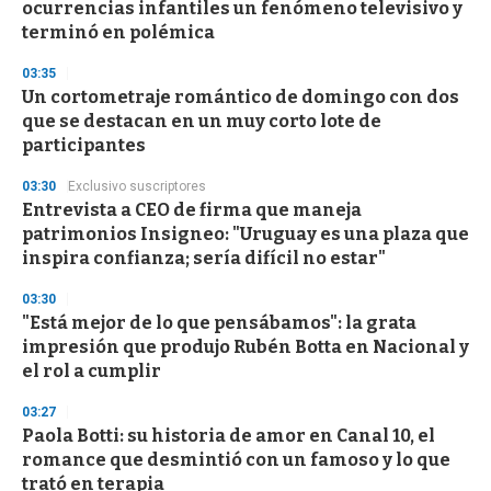
ocurrencias infantiles un fenómeno televisivo y
o
n
terminó en polémica
d
s
03:35
Un cortometraje romántico de domingo con dos
que se destacan en un muy corto lote de
participantes
03:30
Exclusivo suscriptores
Entrevista a CEO de firma que maneja
patrimonios Insigneo: "Uruguay es una plaza que
inspira confianza; sería difícil no estar"
03:30
"Está mejor de lo que pensábamos": la grata
impresión que produjo Rubén Botta en Nacional y
el rol a cumplir
03:27
Paola Botti: su historia de amor en Canal 10, el
romance que desmintió con un famoso y lo que
trató en terapia