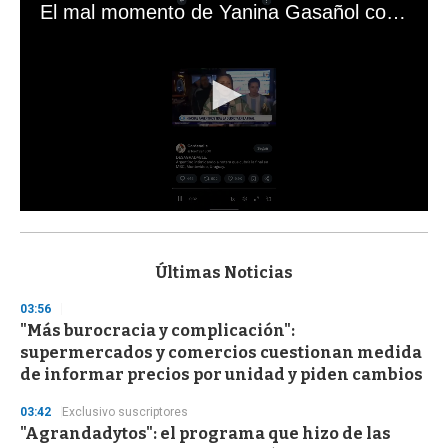
El mal momento de Yanina Gasañol con un hincha argentino en "Subrayado"
0
s
e
c
Últimas Noticias
o
n
03:56
d
"Más burocracia y complicación":
s
o
supermercados y comercios cuestionan medida
f
de informar precios por unidad y piden cambios
3
3
s
03:42
Exclusivo suscriptores
e
"Agrandadytos": el programa que hizo de las
c