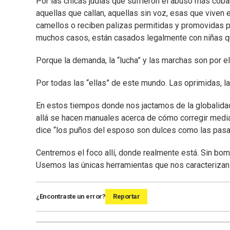
Por las chicas judías que sufrieron el abuso más cobar
aquellas que callan, aquellas sin voz, esas que viven 
camellos o reciben palizas permitidas y promovidas 
muchos casos, están casados legalmente con niñas q
Porque la demanda, la “lucha” y las marchas son por el
Por todas las “ellas” de este mundo. Las oprimidas, l
En estos tiempos donde nos jactamos de la globalidad
allá se hacen manuales acerca de cómo corregir media
dice “los puños del esposo son dulces como las pasa
Centremos el foco allí, donde realmente está. Sin bombo
Usemos las únicas herramientas que nos caracterizan y
¿Encontraste un error?
Reportar