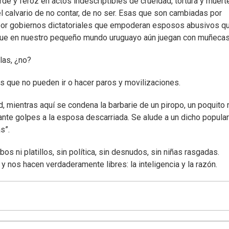
de y feroz en actos indescriptibles de crueldad, tortura y muert
el calvario de no contar, de no ser. Esas que son cambiadas por
por gobiernos dictatoriales que empoderan esposos abusivos qu
ue en nuestro pequeño mundo uruguayo aún juegan con muñecas
las, ¿no?
as que no pueden ir o hacer paros y movilizaciones.
, mientras aquí se condena la barbarie de un piropo, un poquito
nte golpes a la esposa descarriada. Se alude a un dicho popula
s”.
s ni platillos, sin política, sin desnudos, sin niñas rasgadas.
 nos hacen verdaderamente libres: la inteligencia y la razón.