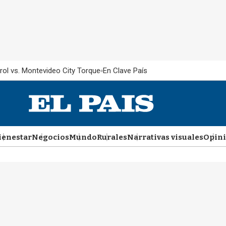
rol vs. Montevideo City Torque
En Clave País
ienestar
Negocios
Mundo
Rurales
Narrativas visuales
Opin