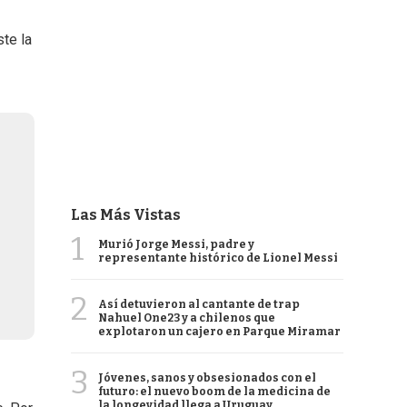
te la
Las Más Vistas
1
Murió Jorge Messi, padre y
representante histórico de Lionel Messi
2
Así detuvieron al cantante de trap
Nahuel One23 y a chilenos que
explotaron un cajero en Parque Miramar
3
Jóvenes, sanos y obsesionados con el
futuro: el nuevo boom de la medicina de
la longevidad llega a Uruguay