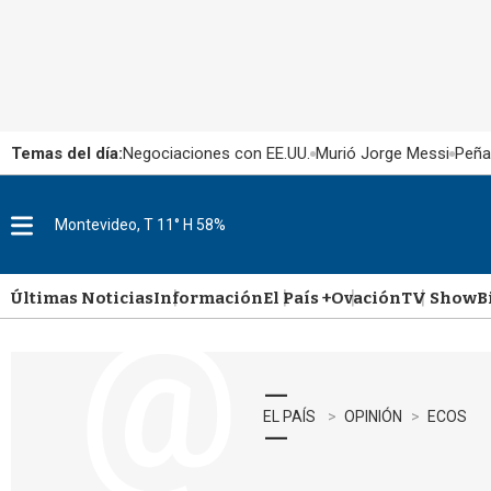
Temas del día:
Negociaciones con EE.UU.
Murió Jorge Messi
Peña
Montevideo, T 11° H 58%
M
e
n
u
Últimas Noticias
Información
El País +
Ovación
TV Show
B
EL PAÍS
OPINIÓN
ECOS