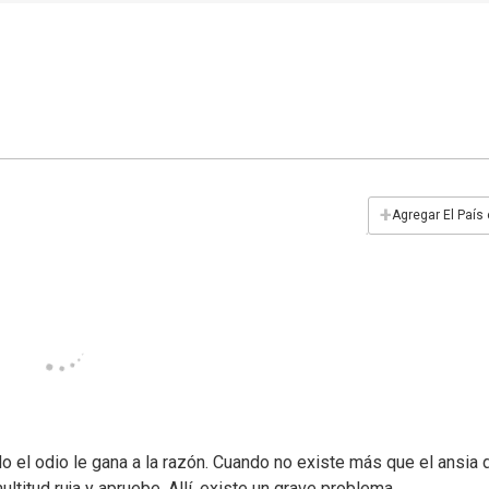
+
Agregar El País
 el odio le gana a la razón. Cuando no existe más que el ansia 
ltitud ruja y apruebe. Allí, existe un grave problema.