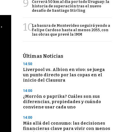
9
Correrá 50 km al día por todo Uruguay: la
historia de superación tras el nuevo
desafío de Santiago Stirling
cha argentino en "Subrayado"
10
La basura de Montevideo seguirá yendo a
Felipe Cardoso hasta al menos 2055, con
las obras que prevé la IMM
Últimas Noticias
14:50
Liverpool vs. Albion en vivo: se juega
un punto directo por las copas en el
inicio del Clausura
14:00
¿Morrón o paprika? Cuáles son sus
diferencias, propiedades y cuándo
conviene usar cada uno
14:00
Más allá del consumo: las decisiones
financieras clave para vivir con menos