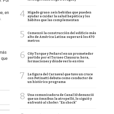
e. Por
4
e, en
Hígado graso: seis bebidas que pueden
ayudar a cuidar la salud hepática y los
.
hábitos que las complementan
5
Comenzó la construcción del edificio más
alto de América Latina: superará los 470
metros
6
 más
City Torque y Peñarol en un prometedor
partido por el Torneo Clausura: hora,
r que
formaciones y dónde verlo en vivo
7
La figura del Carnaval que tuvo un cruce
con Petinatti debuta como conductor de
un histórico programa
8
Una comunicadora de Canal 10 denunció
que un ómnibus la atropelló, lo siguió y
enfrentó al chofer: "En shock"