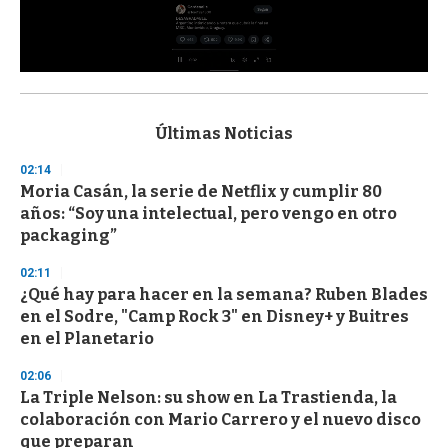
0
s
e
c
Últimas Noticias
o
n
02:14
d
Moria Casán, la serie de Netflix y cumplir 80
s
o
años: “Soy una intelectual, pero vengo en otro
f
packaging”
3
3
s
02:11
e
¿Qué hay para hacer en la semana? Ruben Blades
c
en el Sodre, "Camp Rock 3" en Disney+ y Buitres
o
n
en el Planetario
d
s
02:06
La Triple Nelson: su show en La Trastienda, la
colaboración con Mario Carrero y el nuevo disco
que preparan