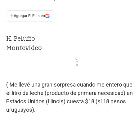
a
h
w
i
m
a
c
a
i
n
a
e
t
t
k
i
+
Agregar El País en
b
s
t
e
l
o
A
e
d
o
p
r
I
H. Peluffo
k
p
n
Montevideo
(|Me llevé una gran sorpresa cuando me entero que
el litro de leche (producto de primera necesidad) en
Estados Unidos (Illinois) cuesta $18 (sí 18 pesos
uruguayos).