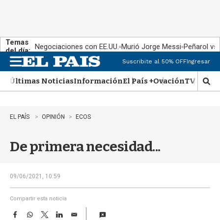
Temas
Negociaciones con EE.UU.
Murió Jorge Messi
Peñarol vs
del día:
Suscribite al 50% OFF
Ingresar
M
e
Últimas Noticias
Información
El País +
Ovación
TV Show
n
M
u
o
s
t
EL PAÍS
OPINIÓN
ECOS
r
a
De primera necesidad...
r
b
�
s
09/06/2021, 10:59
q
u
Compartir esta noticia
e
F
W
T
L
E
d