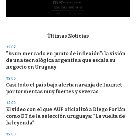
0
s
e
c
Últimas Noticias
o
n
12:07
d
"Es un mercado en punto de inflexión": la visión
s
o
de una tecnológica argentina que escala su
f
negocio en Uruguay
3
3
s
12:06
e
Casi todo el país bajo alerta naranja de Inumet
c
por tormentas muy fuertes y severas
o
n
d
12:00
s
El video con el que AUF oficializó a Diego Forlán
como DT de la selección uruguaya: "La vuelta de
la leyenda"
12:00