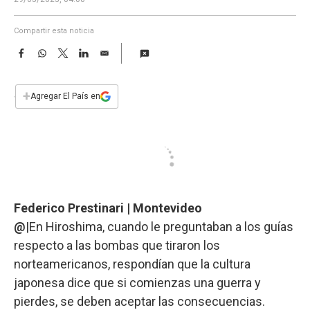
a
Compartir esta noticia
F
W
T
L
E
a
h
w
i
m
c
a
i
n
a
e
t
t
k
i
+
Agregar El País en
b
s
t
e
l
o
A
e
d
o
p
r
I
k
p
n
Federico Prestinari | Montevideo
@
|En Hiroshima, cuando le preguntaban a los guías
respecto a las bombas que tiraron los
norteamericanos, respondían que la cultura
japonesa dice que si comienzas una guerra y
pierdes, se deben aceptar las consecuencias.