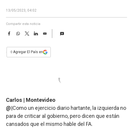
a
13/05/2023, 04:02
Compartir esta noticia
F
W
T
L
E
a
h
w
i
m
c
a
i
n
a
e
t
t
k
i
+
Agregar El País en
b
s
t
e
l
o
A
e
d
o
p
r
I
k
p
n
Carlos | Montevideo
@
|Como un ejercicio diario hartante, la izquierda no
para de criticar al gobierno, pero dicen que están
cansados que el mismo hable del FA.