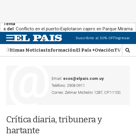
Tema
s del
Conflicto en el puerto
Explotaron cajero en Parque Miramar
día:
Suscribite al 50% OFF
Ingresar
M
e
Últimas Noticias
Información
El País +
Ovación
TV Show
n
M
u
o
s
t
r
Email:
ecos@elpais.com.uy
a
Teléfono: 2908 0911
r
Correo: Zelmar Michelini 1287, CP.11100.
b
�
s
q
Crítica diaria, tribunera y
u
e
hartante
d