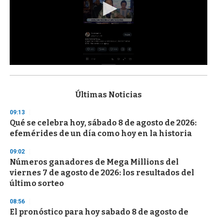
0
s
e
c
Últimas Noticias
o
n
09:13
d
Qué se celebra hoy, sábado 8 de agosto de 2026:
s
o
efemérides de un día como hoy en la historia
f
3
09:02
3
s
Números ganadores de Mega Millions del
e
viernes 7 de agosto de 2026: los resultados del
c
último sorteo
o
n
d
08:56
s
El pronóstico para hoy sabado 8 de agosto de