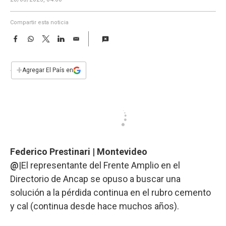
a
Compartir esta noticia
F
W
T
L
E
a
h
w
i
m
c
a
i
n
a
e
t
t
k
i
+
Agregar El País en
b
s
t
e
l
o
A
e
d
o
p
r
I
k
p
n
Federico Prestinari | Montevideo
@
|El representante del Frente Amplio en el
Directorio de Ancap se opuso a buscar una
solución a la pérdida continua en el rubro cemento
y cal (continua desde hace muchos años).