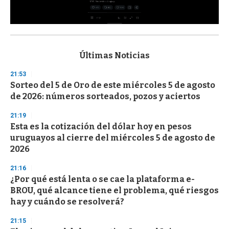
0
s
e
c
Últimas Noticias
o
n
21:53
d
Sorteo del 5 de Oro de este miércoles 5 de agosto
s
o
de 2026: números sorteados, pozos y aciertos
f
3
21:19
3
s
Esta es la cotización del dólar hoy en pesos
e
uruguayos al cierre del miércoles 5 de agosto de
c
2026
o
n
d
21:16
s
¿Por qué está lenta o se cae la plataforma e-
BROU, qué alcance tiene el problema, qué riesgos
hay y cuándo se resolverá?
21:15