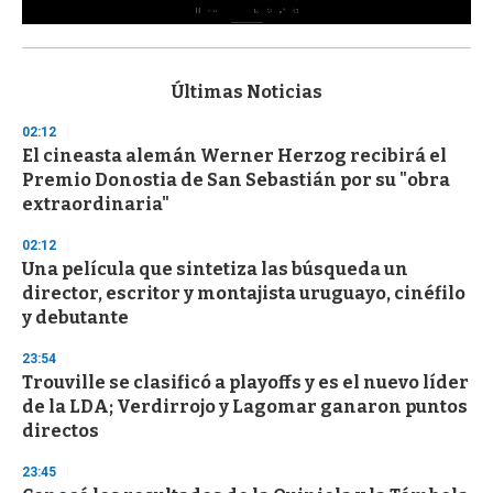
0
s
e
c
Últimas Noticias
o
n
02:12
d
El cineasta alemán Werner Herzog recibirá el
s
o
Premio Donostia de San Sebastián por su "obra
f
extraordinaria"
3
3
s
02:12
e
Una película que sintetiza las búsqueda un
c
director, escritor y montajista uruguayo, cinéfilo
o
n
y debutante
d
s
23:54
Trouville se clasificó a playoffs y es el nuevo líder
de la LDA; Verdirrojo y Lagomar ganaron puntos
directos
23:45