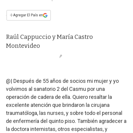
a
h
w
i
m
a
c
a
i
n
a
e
t
t
k
i
+
Agregar El País en
b
s
t
e
l
o
A
e
d
o
p
r
I
Raúl Cappuccio y María Castro
k
p
n
Montevideo
@| Después de 55 años de socios mi mujer y yo
volvimos al sanatorio 2 del Casmu por una
operación de cadera de ella. Quiero resaltar la
excelente atención que brindaron la cirujana
traumatóloga, las nurses, y sobre todo el personal
de enfermería del quinto piso. También agradecer a
la doctora internistas, otros especialistas, y