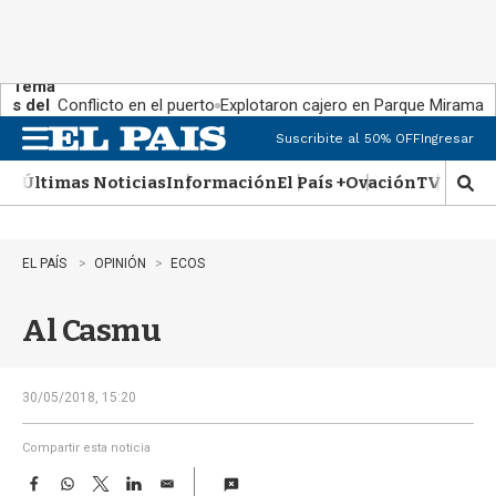
Tema
s del
Conflicto en el puerto
Explotaron cajero en Parque Miramar
día:
Suscribite al 50% OFF
Ingresar
M
e
Últimas Noticias
Información
El País +
Ovación
TV Show
n
M
u
o
s
t
EL PAÍS
OPINIÓN
ECOS
r
a
Al Casmu
r
b
�
s
30/05/2018, 15:20
q
u
Compartir esta noticia
e
F
W
T
L
E
d