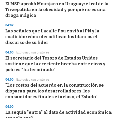
d
El MSP aprobó Mounjaro en Uruguay: el rol de la
s
Tirzepatida en la obesidad y por qué no es una
droga mágica
04:02
Las señales que Lacalle Pou envió al PN y la
coalición: cómo decodifican los blancos el
discurso de su líder
04:00
Exclusivo suscriptores
El secretario del Tesoro de Estados Unidos
sostiene que la creciente brecha entre ricos y
pobres "ha terminado"
04:00
Exclusivo suscriptores
"Los costos del acuerdo en la construcción se
disparan para los desarrolladores, los
consumidores finales e incluso, el Estado"
04:00
La sequía "entra" al dato de actividad económica: