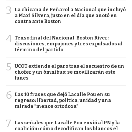
3
La chicana de Peñarol a Nacional que incluyó
a Maxi Silvera, justo en el día que anotó en
contra ante Boston
4
Tenso final del Nacional-Boston River:
discusiones, empujones y tres expulsados al
término del partido
5
UCOT extiende el paro tras el secuestro de un
chofer y un ómnibus: se movilizarán este
lunes
6
Las 10 frases que dejó Lacalle Pou en su
regreso: libertad, política, unidad y una
mirada “menos ortodoxa”
7
Las señales que Lacalle Pou envió al PN y la
coalición: cómo decodifican los blancos el