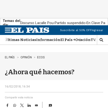
Temas del
Discurso Lacalle Pou
Partido suspendido
En Clave País
día:
Suscribite al 50% OFF
Ingresar
M
e
Últimas Noticias
Información
El País +
Ovación
TV Show
n
M
u
o
s
t
EL PAÍS
OPINIÓN
ECOS
r
a
¿Ahora qué hacemos?
r
b
�
s
16/02/2018, 16:34
q
u
Compartir esta noticia
e
F
W
T
L
E
d