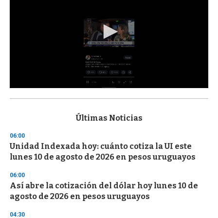
0
s
e
c
Últimas Noticias
o
n
06:00
d
Unidad Indexada hoy: cuánto cotiza la UI este
s
o
lunes 10 de agosto de 2026 en pesos uruguayos
f
3
06:00
3
s
Así abre la cotización del dólar hoy lunes 10 de
e
agosto de 2026 en pesos uruguayos
c
o
04:30
n