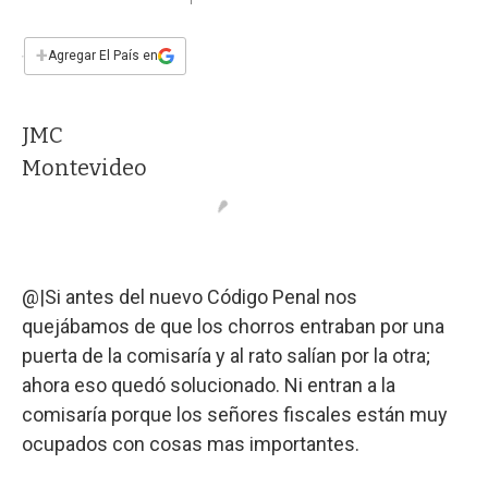
a
h
w
i
m
a
c
a
i
n
a
e
t
t
k
i
+
Agregar El País en
b
s
t
e
l
o
A
e
d
o
p
r
I
JMC
k
p
n
Montevideo
@|Si antes del nuevo Código Penal nos
quejábamos de que los chorros entraban por una
puerta de la comisaría y al rato salían por la otra;
ahora eso quedó solucionado. Ni entran a la
comisaría porque los señores fiscales están muy
ocupados con cosas mas importantes.