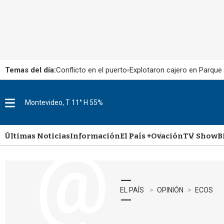
Temas del día:
Conflicto en el puerto
Explotaron cajero en Parque
Montevideo, T 11° H 55%
M
e
n
u
Últimas Noticias
Información
El País +
Ovación
TV Show
B
EL PAÍS
OPINIÓN
ECOS