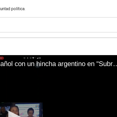
untad política.
El mal momento de Yanina Gasañol con un hin