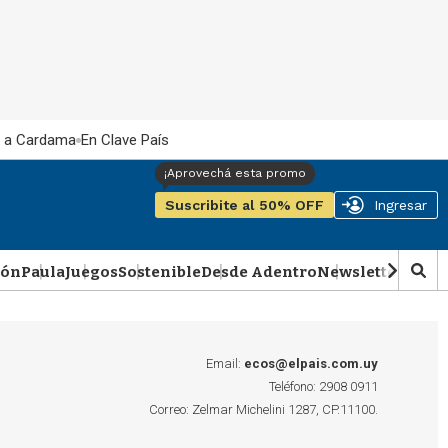
 a Cardama
En Clave País
Suscribite al 50% OFF
Ingresar
ión
Paula
Juegos
Sostenible
Desde Adentro
Newsletter
Podca
M
o
s
t
r
Email:
ecos@elpais.com.uy
a
Teléfono: 2908 0911
r
Correo: Zelmar Michelini 1287, CP.11100.
b
�