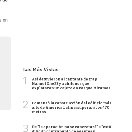
s en
Las Más Vistas
1
Así detuvieron al cantante de trap
Nahuel One23 y a chilenos que
explotaron un cajero en Parque Miramar
2
Comenzó la construcción del edificio más
alto de América Latina: superará los 470
metros
3
De "la operación no se concretará" a "está
difícil": contrapunto de agentes y