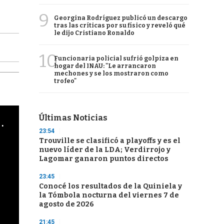
9
Georgina Rodríguez publicó un descargo
tras las críticas por su físico y reveló qué
le dijo Cristiano Ronaldo
10
Funcionaria policial sufrió golpiza en
hogar del INAU: "Le arrancaron
mechones y se los mostraron como
trofeo"
Últimas Noticias
cha argentino en "Subrayado"
23:54
Trouville se clasificó a playoffs y es el
nuevo líder de la LDA; Verdirrojo y
Lagomar ganaron puntos directos
23:45
Conocé los resultados de la Quiniela y
la Tómbola nocturna del viernes 7 de
agosto de 2026
21:45