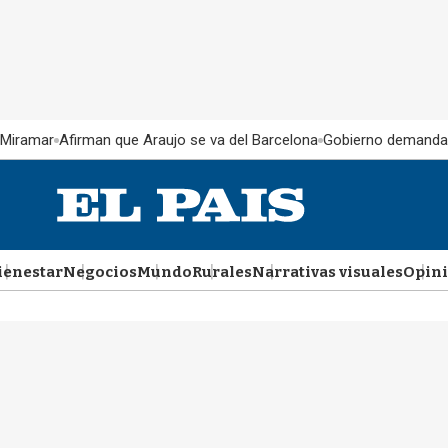
 Miramar
Afirman que Araujo se va del Barcelona
Gobierno demanda
ienestar
Negocios
Mundo
Rurales
Narrativas visuales
Opin