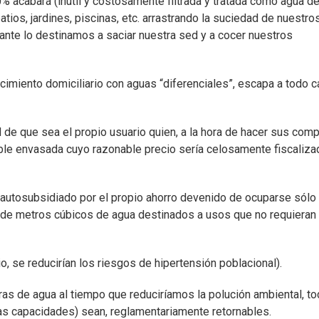
0% acabará (inútil y costosamente filtrada y tratada como agua d
tios, jardines, piscinas, etc. arrastrando la suciedad de nuestro
ante lo destinamos a saciar nuestra sed y a cocer nuestros
tecimiento domiciliario con aguas “diferenciales”, escapa a todo c
d de que sea el propio usuario quien, a la hora de hacer sus com
able envasada cuyo razonable precio sería celosamente fiscaliza
e autosubsidiado por el propio ahorro devenido de ocuparse sólo
s de metros cúbicos de agua destinados a usos que no requieran 
io, se reducirían los riesgos de hipertensión poblacional).
as de agua al tiempo que reduciríamos la polución ambiental, to
as capacidades) sean, reglamentariamente retornables.