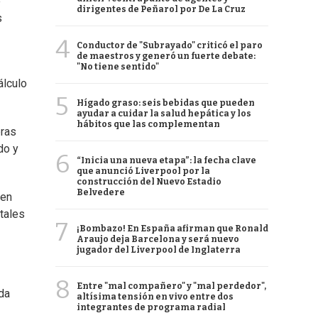
e
dirigentes de Peñarol por De La Cruz
s
4
Conductor de "Subrayado" criticó el paro
de maestros y generó un fuerte debate:
"No tiene sentido"
álculo
5
Hígado graso: seis bebidas que pueden
ayudar a cuidar la salud hepática y los
hábitos que las complementan
pras
do y
6
“Inicia una nueva etapa”: la fecha clave
que anunció Liverpool por la
construcción del Nuevo Estadio
Belvedere
 en
tales
7
¡Bombazo! En España afirman que Ronald
Araujo deja Barcelona y será nuevo
jugador del Liverpool de Inglaterra
8
Entre "mal compañero" y "mal perdedor",
da
altísima tensión en vivo entre dos
integrantes de programa radial