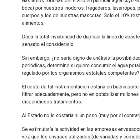
Gastamos fortunas del Erario en purificar agua cuyo 9
boca) por nuestros inodoros, fregaderos, lavarropas, pa
cuerpos y los de nuestras mascotas. Solo el 10% rest
alimentos.
Dada la total inviabilidad de duplicar la línea de abas
sensato el considerarlo.
Sin embargo, ¿no sería digno de análisis la posibilida
periódicas, determine si quiere consumir el agua pot
regulado por los organismos estatales competentes?
El costo de tal instrumentación estaría en buena part
filtrar adecuadamente, pero no en potabilizar millone
dispendiosos tratamientos.
Al Estado no le costaría ni un peso (muy por el contrar
Se estimularía la actividad en las empresas envasador
vez que los envases utilizados (de variadas y cómod