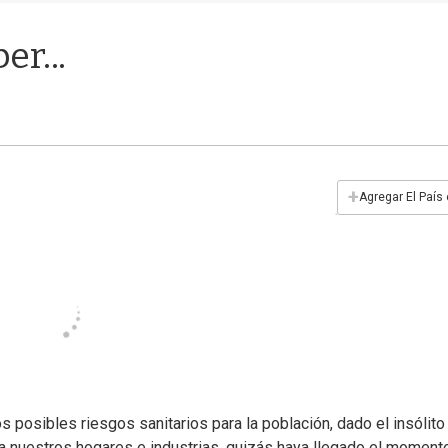
r...
+
Agregar El País
 posibles riesgos sanitarios para la población, dado el insólito
 a nuestros hogares e industrias, quizás haya llegado el moment