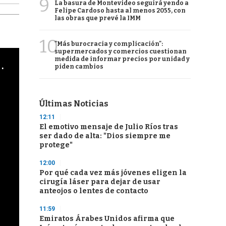
9
La basura de Montevideo seguirá yendo a
Felipe Cardoso hasta al menos 2055, con
las obras que prevé la IMM
10
"Más burocracia y complicación":
supermercados y comercios cuestionan
medida de informar precios por unidad y
cha argentino en "Subrayado"
piden cambios
Últimas Noticias
12:11
El emotivo mensaje de Julio Ríos tras
ser dado de alta: "Dios siempre me
protege"
12:00
Por qué cada vez más jóvenes eligen la
cirugía láser para dejar de usar
anteojos o lentes de contacto
11:59
Emiratos Árabes Unidos afirma que