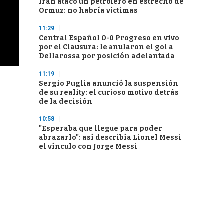
Irán atacó un petrolero en estrecho de
Ormuz: no habría víctimas
11:29
Central Español 0-0 Progreso en vivo
por el Clausura: le anularon el gol a
Dellarossa por posición adelantada
11:19
Sergio Puglia anunció la suspensión
de su reality: el curioso motivo detrás
de la decisión
10:58
"Esperaba que llegue para poder
abrazarlo": así describía Lionel Messi
el vínculo con Jorge Messi