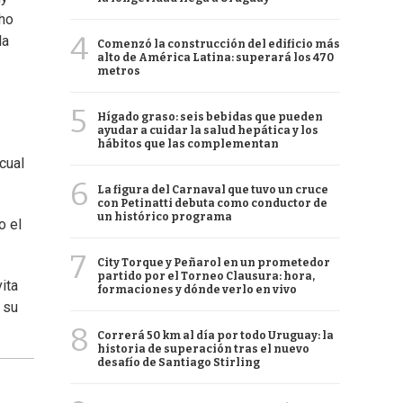
cho
4
la
Comenzó la construcción del edificio más
alto de América Latina: superará los 470
metros
5
Hígado graso: seis bebidas que pueden
ayudar a cuidar la salud hepática y los
hábitos que las complementan
cual
6
La figura del Carnaval que tuvo un cruce
con Petinatti debuta como conductor de
un histórico programa
o el
7
City Torque y Peñarol en un prometedor
partido por el Torneo Clausura: hora,
ita
formaciones y dónde verlo en vivo
 su
8
Correrá 50 km al día por todo Uruguay: la
historia de superación tras el nuevo
desafío de Santiago Stirling