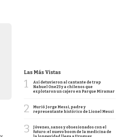
Las Más Vistas
1
Así detuvieron al cantante de trap
Nahuel One23 y a chilenos que
explotaron un cajero en Parque Miramar
2
Murió Jorge Messi, padre y
representante histórico de Lionel Messi
3
Jóvenes, sanos y obsesionados con el
futuro: el nuevo boom de la medicina de
uy
la longevidad llega a Uruguay