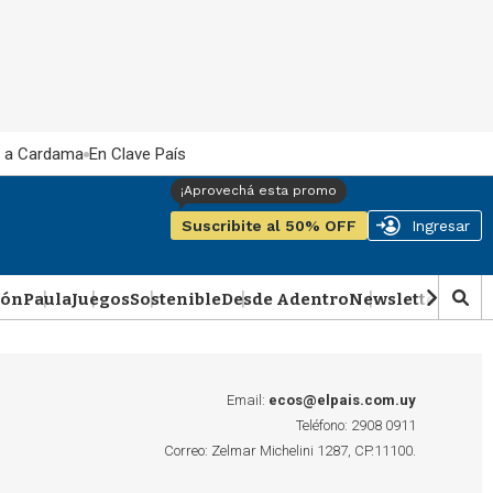
 a Cardama
En Clave País
Suscribite al 50% OFF
Ingresar
ión
Paula
Juegos
Sostenible
Desde Adentro
Newsletter
Podca
M
o
s
t
r
Email:
ecos@elpais.com.uy
a
Teléfono: 2908 0911
r
Correo: Zelmar Michelini 1287, CP.11100.
b
�