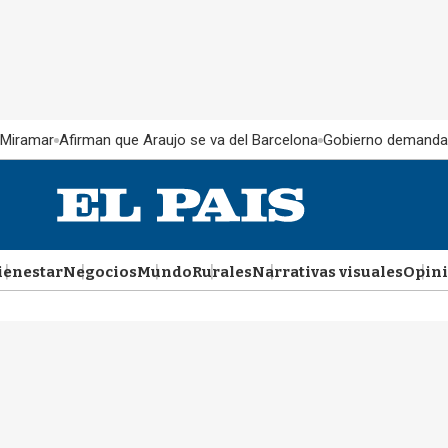
 Miramar
Afirman que Araujo se va del Barcelona
Gobierno demanda
ienestar
Negocios
Mundo
Rurales
Narrativas visuales
Opin