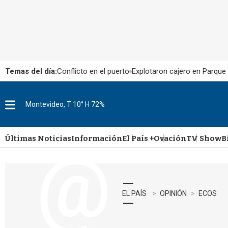
Temas del día:
Conflicto en el puerto
Explotaron cajero en Parque
Montevideo, T 10° H 72%
M
e
n
u
Últimas Noticias
Información
El País +
Ovación
TV Show
B
EL PAÍS
OPINIÓN
ECOS