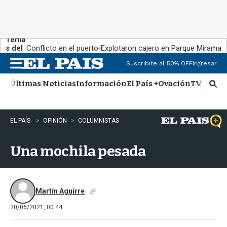
Tema
s del
Conflicto en el puerto
Explotaron cajero en Parque Miramar
día:
Suscribite al 50% OFF
Ingresar
M
e
Últimas Noticias
Información
El País +
Ovación
TV Show
n
M
u
o
s
t
EL PAÍS
OPINIÓN
COLUMNISTAS
r
a
Una mochila pesada
r
b
�
s
q
Martín Aguirre
u
20/06/2021, 00:44
e
d