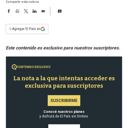
a
Compartir esta noticia
F
W
T
L
E
a
h
w
i
m
c
a
i
n
a
e
t
t
k
i
+
Agregar El País en
b
s
t
e
l
o
A
e
d
o
p
r
I
k
p
n
CONTENIDO EXCLUSIVO
La nota a la que intentas acceder es
exclusiva para suscriptores
SUSCRIBIRME
Conocé nuestros planes
y disfrutá de El País sin límites.