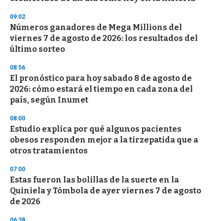
f
3
09:02
3
s
Números ganadores de Mega Millions del
e
viernes 7 de agosto de 2026: los resultados del
c
último sorteo
o
n
d
08:56
s
El pronóstico para hoy sabado 8 de agosto de
2026: cómo estará el tiempo en cada zona del
país, según Inumet
08:00
Estudio explica por qué algunos pacientes
obesos responden mejor a la tirzepatida que a
otros tratamientos
07:00
Estas fueron las bolillas de la suerte en la
Quiniela y Tómbola de ayer viernes 7 de agosto
de 2026
06:38