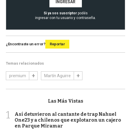
INGRESAR
Si ya sos suscriptor
podés
ingresar con tu usuario y contraseña.
¿Encontraste un error?
Reportar
Temas relacionados
premium
Martín Aguirre
Las Más Vistas
1
Así detuvieron al cantante de trap Nahuel
One23 y a chilenos que explotaron un cajero
en Parque Miramar