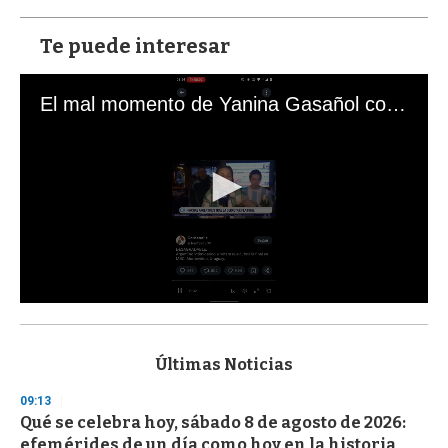
Te puede interesar
El mal momento de Yanina Gasañol con un hincha argentino en "Subrayado"
0
s
e
c
Últimas Noticias
o
n
09:13
d
Qué se celebra hoy, sábado 8 de agosto de 2026:
s
o
efemérides de un día como hoy en la historia