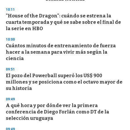
o
n
10:11
d
"House of the Dragon": cuándo se estrena la
s
o
cuarta temporada y qué se sabe sobre el final de
f
la serie en HBO
3
3
s
10:00
e
Cuántos minutos de entrenamiento de fuerza
c
hacer a la semana para vivir más según la
o
n
ciencia
d
s
09:51
El pozo del Powerball superó los US$ 900
millones y se posiciona como el octavo mayor de
su historia
09:49
A qué hora y por dónde ver la primera
conferencia de Diego Forlán como DT de la
selección uruguaya
09:49