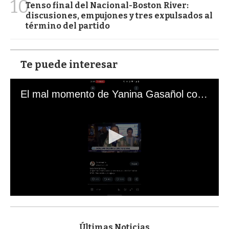
10
Tenso final del Nacional-Boston River:
discusiones, empujones y tres expulsados al
término del partido
Te puede interesar
El mal momento de Yanina Gasañol con un hincha argentino en "Subrayado"
0
s
e
c
Últimas Noticias