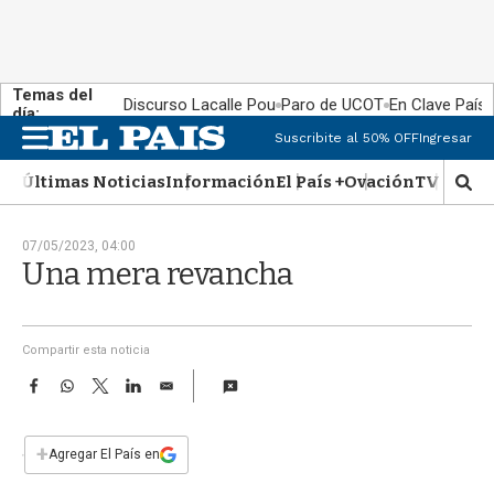
Temas del
Discurso Lacalle Pou
Paro de UCOT
En Clave País
día:
Suscribite al 50% OFF
Ingresar
M
e
Últimas Noticias
Información
El País +
Ovación
TV Show
n
M
u
o
s
07/05/2023, 04:00
t
Una mera revancha
r
a
r
b
Compartir esta noticia
�
F
W
T
L
E
s
a
h
w
i
m
q
c
a
i
n
a
u
e
t
t
k
i
+
e
Agregar El País en
b
s
t
e
l
d
o
A
e
d