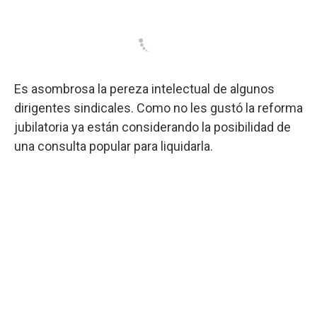
a
o
p
r
I
k
p
n
Es asombrosa la pereza intelectual de algunos
dirigentes sindicales. Como no les gustó la reforma
jubilatoria ya están considerando la posibilidad de
una consulta popular para liquidarla.