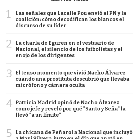
1
Las señales que Lacalle Pou envió al PN y la
coalición: cómo decodifican los blancos el
discurso de su líder
2
La charla de Eguren en el vestuario de
Nacional, el silencio de los futbolistas y el
enojo de los dirigentes
3
El tenso momento que vivió Nacho Álvarez
cuando una prostituta descubrió que llevaba
micrófono y cámara oculta
4
Patricia Madrid opinó de Nacho Álvarez
como jefe y reveló por qué "Santo y Seña" la
llevó "a un límite"
5
La chicana de Peñarol a Nacional que incluyó
a Maxi Silvera, justo en el día que anotó en