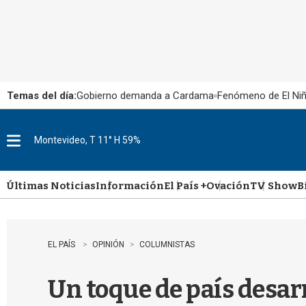
Temas del día:
Gobierno demanda a Cardama
Fenómeno de El Ni
Montevideo, T 11° H 59%
M
e
n
u
Últimas Noticias
Información
El País +
Ovación
TV Show
B
EL PAÍS
OPINIÓN
COLUMNISTAS
Un toque de país desar