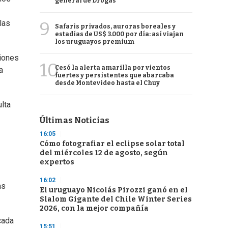
general de Drogas
9
las
Safaris privados, auroras boreales y
estadías de US$ 3.000 por día: así viajan
los uruguayos premium
ciones
10
Cesó la alerta amarilla por vientos
a
fuertes y persistentes que abarcaba
desde Montevideo hasta el Chuy
ulta
Últimas Noticias
16:05
Cómo fotografiar el eclipse solar total
del miércoles 12 de agosto, según
expertos
16:02
as
El uruguayo Nicolás Pirozzi ganó en el
Slalom Gigante del Chile Winter Series
2026, con la mejor compañía
cada
15:51