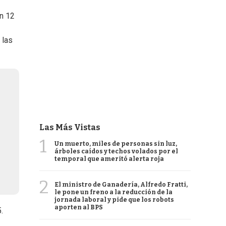
on 12
 las
Las Más Vistas
1
Un muerto, miles de personas sin luz,
árboles caídos y techos volados por el
temporal que ameritó alerta roja
2
El ministro de Ganadería, Alfredo Fratti,
le pone un freno a la reducción de la
jornada laboral y pide que los robots
aporten al BPS
.