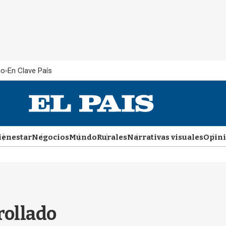
ño
En Clave País
ienestar
Negocios
Mundo
Rurales
Narrativas visuales
Opin
rollado