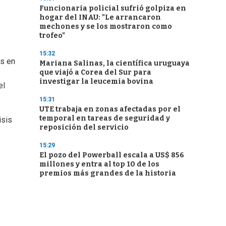
Funcionaria policial sufrió golpiza en
hogar del INAU: "Le arrancaron
mechones y se los mostraron como
trofeo"
15:32
s en
Mariana Salinas, la científica uruguaya
que viajó a Corea del Sur para
investigar la leucemia bovina
el
15:31
UTE trabaja en zonas afectadas por el
temporal en tareas de seguridad y
isis
reposición del servicio
15:29
El pozo del Powerball escala a US$ 856
millones y entra al top 10 de los
premios más grandes de la historia