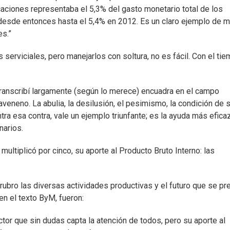
aciones representaba el 5,3% del gasto monetario total de los
 desde entonces hasta el 5,4% en 2012. Es un claro ejemplo de m
es.”
erviciales, pero manejarlos con soltura, no es fácil. Con el ti
 transcribí largamente (según lo merece) encuadra en el campo
eneno. La abulia, la desilusión, el pesimismo, la condición de 
ntra esa contra, vale un ejemplo triunfante; es la ayuda más efica
narios.
ultiplicó por cinco, su aporte al Producto Bruto Interno: las
ubro las diversas actividades productivas y el futuro que se pr
n el texto ByM, fueron:
tor que sin dudas capta la atención de todos, pero su aporte al