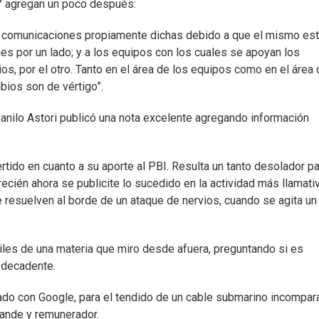
. Y agregan un poco después:
as comunicaciones propiamente dichas debido a que el mismo es
nes por un lado; y a los equipos con los cuales se apoyan los
ios, por el otro. Tanto en el área de los equipos como en el área
bios son de vértigo”.
Danilo Astori publicó una nota excelente agregando información
tido en cuanto a su aporte al PBI. Resulta un tanto desolador pa
ecién ahora se publicite lo sucedido en la actividad más llamati
 resuelven al borde de un ataque de nervios, cuando se agita un
iles de una materia que miro desde afuera, preguntando si es
o decadente.
mado con Google, para el tendido de un cable submarino incompar
rande y remunerador.