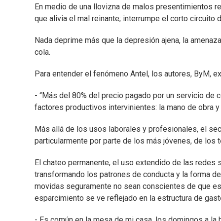
En medio de una llovizna de malos presentimientos ref
que alivia el mal reinante; interrumpe el corto circuito 
Nada deprime más que la depresión ajena, la amenaza 
cola.
Para entender el fenómeno Antel, los autores, ByM, ex
- “Más del 80% del precio pagado por un servicio de c
factores productivos intervinientes: la mano de obra y e
Más allá de los usos laborales y profesionales, el se
particularmente por parte de los más jóvenes, de los t
El chateo permanente, el uso extendido de las redes s
transformando los patrones de conducta y la forma de 
movidas seguramente no sean conscientes de que est
esparcimiento se ve reflejado en la estructura de gasto
- Es común en la mesa de mi casa, los domingos a la h