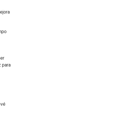
ejora
empo
ser
z para
evé