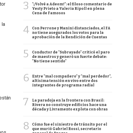
3
tor
"¡Volvé a Adeom!": el filoso comentario de
Yesty Prieto a Valeria Ripoll en plena
Cena de Famosos
 la
4
Con Perrone y Manini distanciados, el FA
no tiene asegurados los votos para la
aprobación de la Rendición de Cuentas
5
Conductor de "Subrayado" criticó el paro
de maestros y generó un fuerte debate:
"No tiene sentido"
6
Entre "mal compañero" y "mal perdedor",
altísima tensión en vivo entre dos
integrantes de programa radial
 están
7
La paradoja en la frontera con Brasil:
Rivera no construye edificios hace una
década y Livramento explota con obras
8
Cómo fue el siniestro de tránsito por el
que murió Gabriel Rossi, secretario
nos