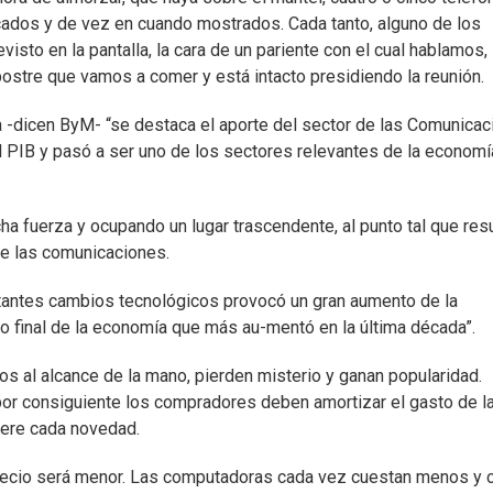
zcados y de vez en cuando mostrados. Cada tanto, alguno de los
isto en la pantalla, la cara de un pariente con el cual hablamos, 
postre que vamos a comer y está intacto presidiendo la reunión.
ia -dicen ByM- “se destaca el aporte del sector de las Comunica
el PIB y pasó a ser uno de los sectores relevantes de la economí
cha fuerza y ocupando un lugar trascendente, al punto tal que res
de las comunicaciones.
stantes cambios tecnológicos provocó un gran aumento de la
final de la economía que más au-mentó en la última década”.
s al alcance de la mano, pierden misterio y ganan popularidad.
 por consiguiente los compradores deben amortizar el gasto de l
iere cada novedad.
 precio será menor. Las computadoras cada vez cuestan menos y 