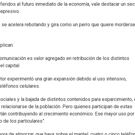
eridos al futuro inmediato de la economía, vale destacar un sec
depresivo.
se acelera rebotando y gira como un perro que quiere morderse
plican:
omunicación es valor agregado en retribución de los distintos
l capital.
ctor experimentó una gran expansión debido al uso intensivo,
eléfonos celulares.
ociales y la bajada de distintos contenidos para esparcimiento,
relacionarse de la población. Pero quienes participan de estas
án contribuyendo al crecimiento económico. Ese mayor uso por
 de los particulares”.
ora de almorzar, que haya sobre el mantel, cuatro o cinco teléfo