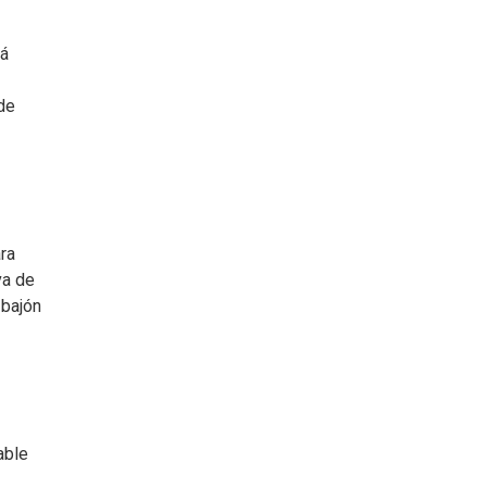
tá
 de
ra
va de
 bajón
able