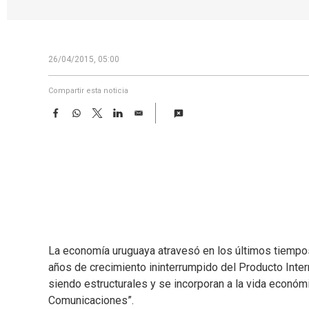
26/04/2015, 05:00
Compartir esta noticia
F
W
T
L
E
a
h
w
i
m
c
a
i
n
a
e
t
t
k
i
b
s
t
e
l
o
A
e
d
o
p
r
I
k
p
n
La economía uruguaya atravesó en los últimos tiempos
años de crecimiento ininterrumpido del Producto Inte
siendo estructurales y se incorporan a la vida económi
Comunicaciones”.