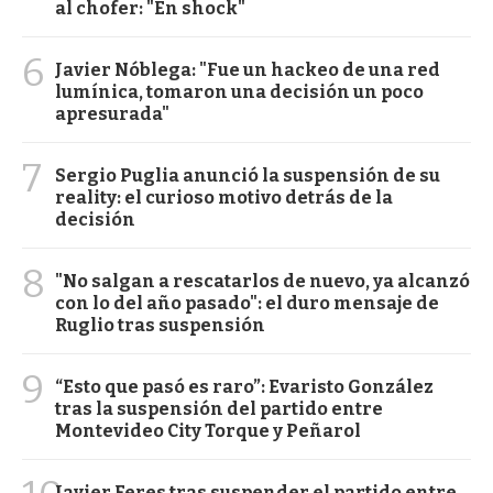
al chofer: "En shock"
6
Javier Nóblega: "Fue un hackeo de una red
lumínica, tomaron una decisión un poco
apresurada"
7
Sergio Puglia anunció la suspensión de su
reality: el curioso motivo detrás de la
decisión
8
"No salgan a rescatarlos de nuevo, ya alcanzó
con lo del año pasado": el duro mensaje de
Ruglio tras suspensión
9
“Esto que pasó es raro”: Evaristo González
tras la suspensión del partido entre
Montevideo City Torque y Peñarol
Javier Feres tras suspender el partido entre