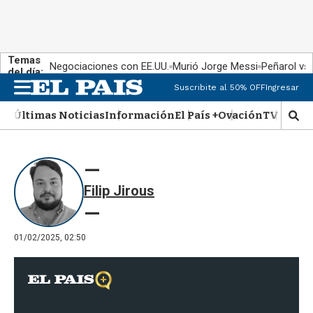
Temas
Negociaciones con EE.UU.
Murió Jorge Messi
Peñarol vs
del día:
Suscribite al 50% OFF
Ingresar
M
e
Últimas Noticias
Información
El País +
Ovación
TV Show
n
M
u
o
s
t
r
Filip Jirous
a
r
b
�
01/02/2025, 02:50
s
q
u
e
d