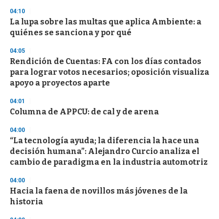
n
04:10
d
La lupa sobre las multas que aplica Ambiente: a
s
o
quiénes se sanciona y por qué
f
3
04:05
3
s
Rendición de Cuentas: FA con los días contados
e
para lograr votos necesarios; oposición visualiza
c
apoyo a proyectos aparte
o
n
d
04:01
s
Columna de APPCU: de cal y de arena
04:00
“La tecnología ayuda; la diferencia la hace una
decisión humana”: Alejandro Curcio analiza el
cambio de paradigma en la industria automotriz
04:00
Hacia la faena de novillos más jóvenes de la
historia