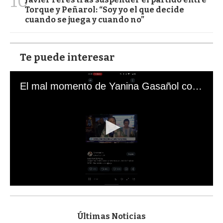
10
Torque y Peñarol: “Soy yo el que decide
cuando se juega y cuando no”
Te puede interesar
El mal momento de Yanina Gasañol con un hincha argentino en "Subrayado"
0
s
e
c
Últimas Noticias
o