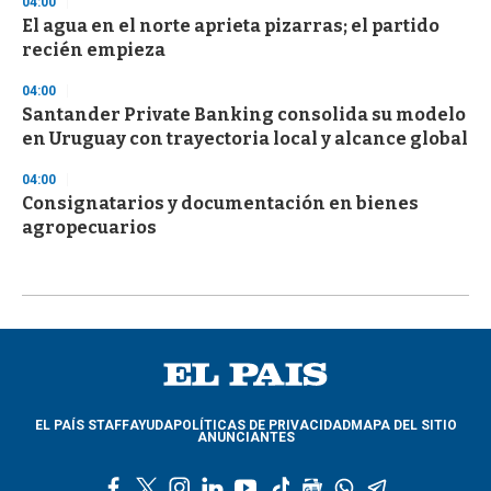
04:00
El agua en el norte aprieta pizarras; el partido
recién empieza
04:00
Santander Private Banking consolida su modelo
en Uruguay con trayectoria local y alcance global
04:00
Consignatarios y documentación en bienes
agropecuarios
EL PAÍS STAFF
AYUDA
POLÍTICAS DE PRIVACIDAD
MAPA DEL SITIO
ANUNCIANTES
f
t
i
l
y
t
g
w
t