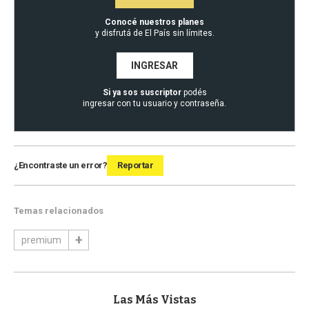
Conocé nuestros planes
y disfrutá de El País sin límites.
INGRESAR
Si ya sos suscriptor
podés
ingresar con tu usuario y contraseña.
¿Encontraste un error?
Reportar
Temas relacionados
premium
Las Más Vistas