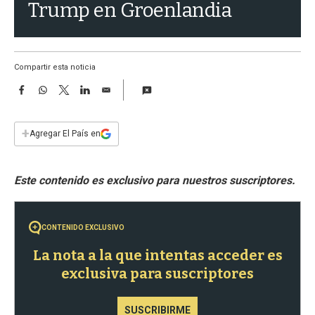
a
Trump en Groenlandia
Compartir esta noticia
F
W
T
L
E
a
h
w
i
m
c
a
i
n
a
e
t
t
k
i
+
Agregar El País en
b
s
t
e
l
o
A
e
d
o
p
r
I
k
p
n
CONTENIDO EXCLUSIVO
La nota a la que intentas acceder es
exclusiva para suscriptores
SUSCRIBIRME