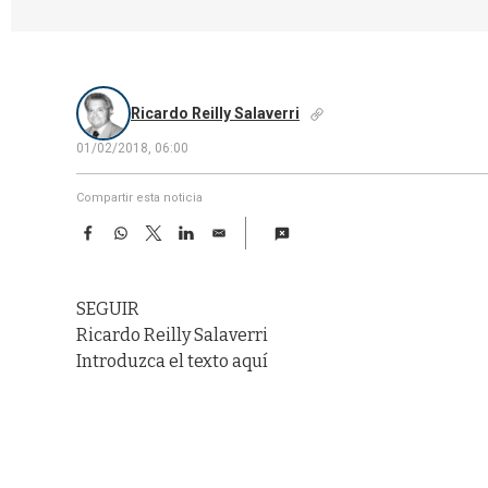
Ricardo Reilly Salaverri
01/02/2018, 06:00
Compartir esta noticia
F
W
T
L
E
a
h
w
i
m
c
a
i
n
a
e
t
t
k
i
SEGUIR
b
s
t
e
l
o
A
e
d
Ricardo Reilly Salaverri
o
p
r
I
Introduzca el texto aquí
k
p
n