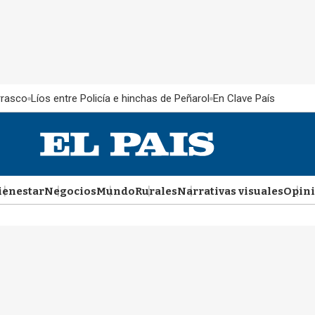
rrasco
Líos entre Policía e hinchas de Peñarol
En Clave País
ienestar
Negocios
Mundo
Rurales
Narrativas visuales
Opin