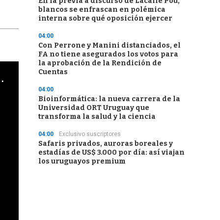
En la previa a discurso de Lacalle Pou,
blancos se enfrascan en polémica
interna sobre qué oposición ejercer
04:00
Con Perrone y Manini distanciados, el
FA no tiene asegurados los votos para
la aprobación de la Rendición de
Cuentas
cha argentino en "Subrayado"
04:00
Bioinformática: la nueva carrera de la
Universidad ORT Uruguay que
transforma la salud y la ciencia
04:00
Exclusivo suscriptores
Safaris privados, auroras boreales y
estadías de US$ 3.000 por día: así viajan
los uruguayos premium