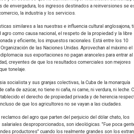
es de envergadura, los ingresos destinados a reinversiones se e
omercio, la industria y los servicios.
ticas similares a las nuestras e influencia cultural anglosajona, t
l agro como causa nacional, el respeto de la propiedad y la libre
onada y eficiente, los impuestos racionales. Está entre los 10
 Organización de las Naciones Unidas. Aprovechan al máximo el
u diplomacia sus exportaciones no pagan aranceles para entrar al
lidad, creyentes de que los resultados comerciales son mejores
que tonelaje.
ia socialista y sus granjas colectivas, la Cuba de la monarquía
caña de azúcar, no tiene ni caña, ni carne, ni verdura, ni leche. 
stablecido el derecho de propiedad privada y de herencia respec
 incluso de que los agricultores no se vayan a las ciudades.
reclamos del agro que parten del perjuicio del dólar chato, los
 y salariales desproporcionados, son ideológicas. "Fue poca gent
randes productores" cuando los realmente grandes son los extran