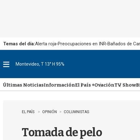
Temas del día:
Alerta roja
Preocupaciones en INR
Bañados de Ca
Montevideo, T 13° H 95%
M
e
n
u
Últimas Noticias
Información
El País +
Ovación
TV Show
B
EL PAÍS
OPINIÓN
COLUMNISTAS
Tomada de pelo