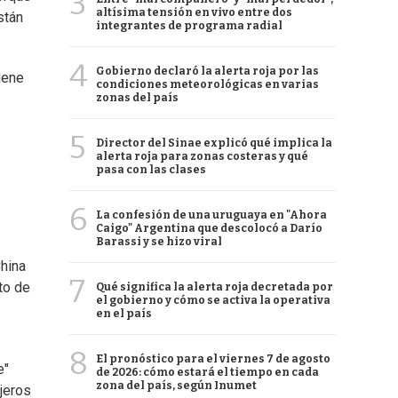
3
altísima tensión en vivo entre dos
stán
integrantes de programa radial
4
Gobierno declaró la alerta roja por las
iene
condiciones meteorológicas en varias
zonas del país
5
Director del Sinae explicó qué implica la
alerta roja para zonas costeras y qué
pasa con las clases
6
La confesión de una uruguaya en "Ahora
Caigo" Argentina que descolocó a Darío
Barassi y se hizo viral
China
7
to de
Qué significa la alerta roja decretada por
el gobierno y cómo se activa la operativa
en el país
8
El pronóstico para el viernes 7 de agosto
e"
de 2026: cómo estará el tiempo en cada
zona del país, según Inumet
jeros