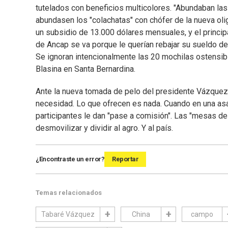
tutelados con beneficios multicolores. "Abundaban las 
abundasen los "colachatas" con chófer de la nueva olig
un subsidio de 13.000 dólares mensuales, y el princi
de Ancap se va porque le querían rebajar su sueldo
Se ignoran intencionalmente las 20 mochilas ostensib
Blasina en Santa Bernardina.
Ante la nueva tomada de pelo del presidente Vázquez y
necesidad. Lo que ofrecen es nada. Cuando en una asa
participantes le dan "pase a comisión". Las "mesas de 
desmovilizar y dividir al agro. Y al país.
¿Encontraste un error?
Reportar
Temas relacionados
Tabaré Vázquez
China
campo