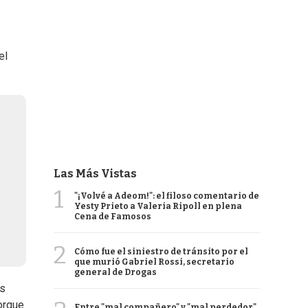
el
Las Más Vistas
1
"¡Volvé a Adeom!": el filoso comentario de
Yesty Prieto a Valeria Ripoll en plena
Cena de Famosos
2
Cómo fue el siniestro de tránsito por el
que murió Gabriel Rossi, secretario
general de Drogas
os
orque
Entre "mal compañero" y "mal perdedor",