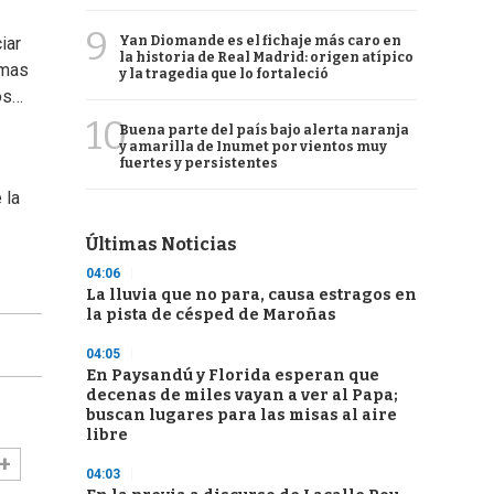
9
Yan Diomande es el fichaje más caro en
iar
la historia de Real Madrid: origen atípico
imas
y la tragedia que lo fortaleció
os…
10
Buena parte del país bajo alerta naranja
y amarilla de Inumet por vientos muy
fuertes y persistentes
 la
Últimas Noticias
04:06
La lluvia que no para, causa estragos en
la pista de césped de Maroñas
04:05
En Paysandú y Florida esperan que
decenas de miles vayan a ver al Papa;
buscan lugares para las misas al aire
libre
04:03