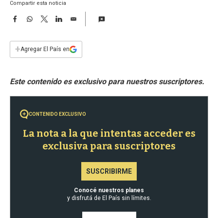
a
Compartir esta noticia
F
W
T
L
E
a
h
w
i
m
c
a
i
n
a
e
t
t
k
i
+
Agregar El País en
b
s
t
e
l
o
A
e
d
o
p
r
I
k
p
n
CONTENIDO EXCLUSIVO
La nota a la que intentas acceder es
exclusiva para suscriptores
SUSCRIBIRME
Conocé nuestros planes
y disfrutá de El País sin límites.