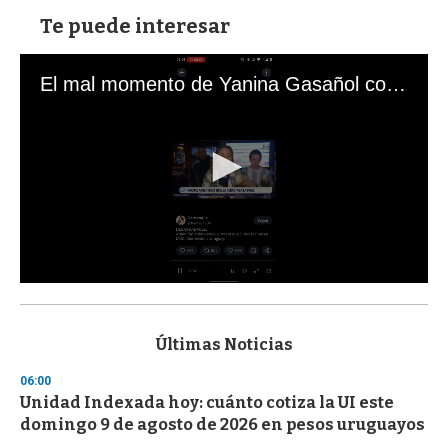
Te puede interesar
El mal momento de Yanina Gasañol con un hincha argentino en "Subrayado"
0
s
e
c
Últimas Noticias
o
n
06:00
d
Unidad Indexada hoy: cuánto cotiza la UI este
s
o
domingo 9 de agosto de 2026 en pesos uruguayos
f