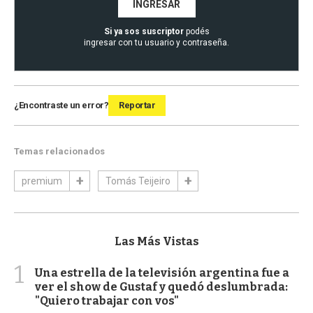
INGRESAR
Si ya sos suscriptor
podés
ingresar con tu usuario y contraseña.
¿Encontraste un error?
Reportar
Temas relacionados
premium
Tomás Teijeiro
Las Más Vistas
1
Una estrella de la televisión argentina fue a
ver el show de Gustaf y quedó deslumbrada:
"Quiero trabajar con vos"