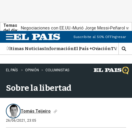
Temas
Negociaciones con EE.UU.
Murió Jorge Messi
Peñarol vs
del día:
Suscribite al 50% OFF
Ingresar
M
e
Últimas Noticias
Información
El País +
Ovación
TV Show
n
M
u
o
s
t
EL PAÍS
OPINIÓN
COLUMNISTAS
r
a
Sobre la libertad
r
b
�
s
q
Tomás Teijeiro
u
26/06/2021, 23:05
e
d