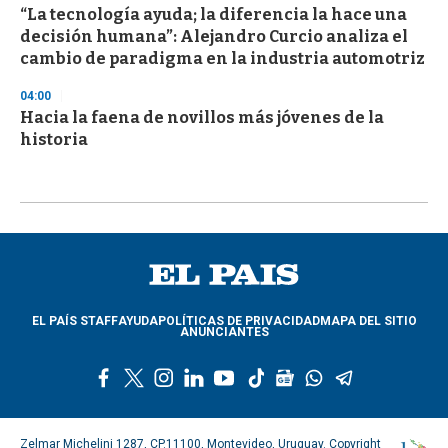
“La tecnología ayuda; la diferencia la hace una
decisión humana”: Alejandro Curcio analiza el
cambio de paradigma en la industria automotriz
04:00
Hacia la faena de novillos más jóvenes de la
historia
EL PAÍS STAFF
AYUDA
POLÍTICAS DE PRIVACIDAD
MAPA DEL SITIO
ANUNCIANTES
f
t
i
l
y
t
g
w
t
a
w
n
i
o
i
o
h
e
c
i
s
n
u
k
o
a
l
e
t
t
k
t
t
g
t
e
Zelmar Michelini 1287, CP.11100, Montevideo, Uruguay. Copyright