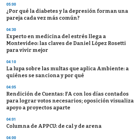
3
05:00
3
s
¿Por qué la diabetes y la depresión forman una
e
pareja cada vez más común?
c
o
04:30
n
d
Experto en medicina del estrés llega a
s
Montevideo: las claves de Daniel López Rosetti
para vivir mejor
04:10
La lupa sobre las multas que aplica Ambiente: a
quiénes se sanciona y por qué
04:05
Rendición de Cuentas: FA con los días contados
para lograr votos necesarios; oposición visualiza
apoyo a proyectos aparte
04:01
Columna de APPCU: de cal y de arena
04:00