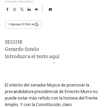
a
Compartir esta noticia
F
W
T
L
E
a
h
w
i
m
c
a
i
n
a
e
t
t
k
i
+
Agregar El País en
b
s
t
e
l
o
A
e
d
o
p
r
I
SEGUIR
k
p
n
Gerardo Sotelo
Introduzca el texto aquí
El intento del senador Mujica de promover la
precandidatura presidencial de Ernesto Murro no
puede estar más reñido con la historia del Frente
Amplio. Y con la Constitución, claro.