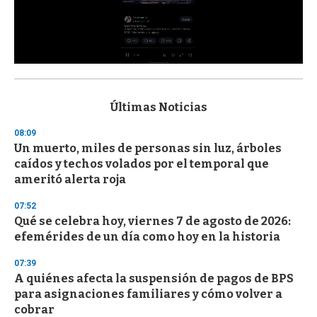
0
s
e
c
Últimas Noticias
o
n
08:09
d
Un muerto, miles de personas sin luz, árboles
s
o
caídos y techos volados por el temporal que
f
ameritó alerta roja
3
3
s
07:52
e
Qué se celebra hoy, viernes 7 de agosto de 2026:
c
efemérides de un día como hoy en la historia
o
n
d
07:39
s
A quiénes afecta la suspensión de pagos de BPS
para asignaciones familiares y cómo volver a
cobrar