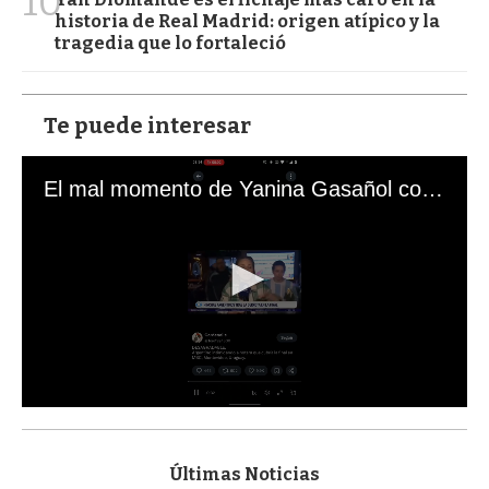
10
historia de Real Madrid: origen atípico y la
tragedia que lo fortaleció
Te puede interesar
El mal momento de Yanina Gasañol con un hincha argentino en "Subrayado"
0
s
e
c
Últimas Noticias
o