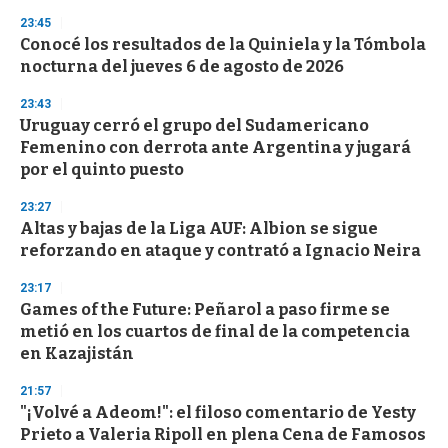
n
23:45
d
Conocé los resultados de la Quiniela y la Tómbola
s
o
nocturna del jueves 6 de agosto de 2026
f
3
23:43
3
s
Uruguay cerró el grupo del Sudamericano
e
Femenino con derrota ante Argentina y jugará
c
por el quinto puesto
o
n
d
23:27
s
Altas y bajas de la Liga AUF: Albion se sigue
reforzando en ataque y contrató a Ignacio Neira
23:17
Games of the Future: Peñarol a paso firme se
metió en los cuartos de final de la competencia
en Kazajistán
21:57
"¡Volvé a Adeom!": el filoso comentario de Yesty
Prieto a Valeria Ripoll en plena Cena de Famosos