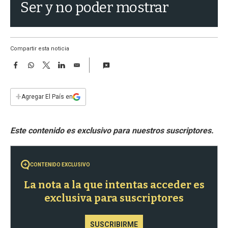
a
Ser y no poder mostrar
Compartir esta noticia
F
W
T
L
E
a
h
w
i
m
c
a
i
n
a
e
t
t
k
i
+
Agregar El País en
b
s
t
e
l
o
A
e
d
o
p
r
I
k
p
n
CONTENIDO EXCLUSIVO
La nota a la que intentas acceder es
exclusiva para suscriptores
SUSCRIBIRME