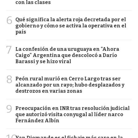
con las clases
6
Qué significa la alerta roja decretada por el
gobierno y cómo se activa la operativa en el
país
7
La confesión de una uruguaya en "Ahora
Caigo" Argentina que descolocó a Darío
Barassi y se hizo viral
8
Peón rural murió en Cerro Largo tras ser
alcanzado por un rayo; hubo desplazados y
destrozos en varias zonas
9
Preocupación en INR tras resolución judicial
que autorizó visita conyugal al líder narco
Fernández Albín
Yan Diomande es el fichaje más caro en la