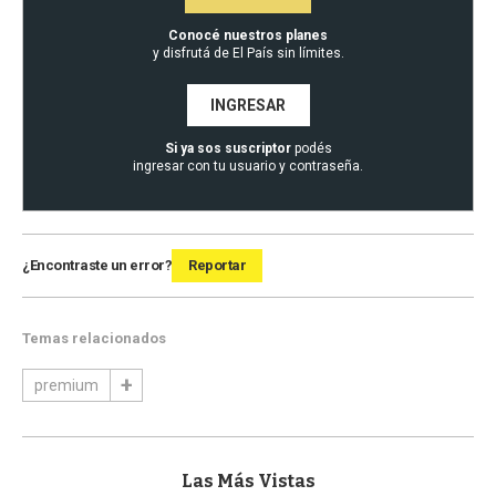
Conocé nuestros planes
y disfrutá de El País sin límites.
INGRESAR
Si ya sos suscriptor
podés
ingresar con tu usuario y contraseña.
¿Encontraste un error?
Reportar
Temas relacionados
premium
Las Más Vistas