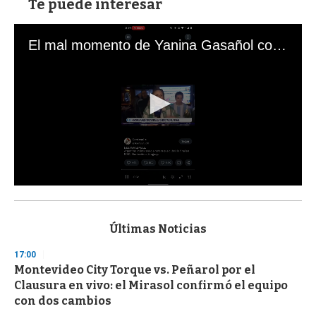
Te puede interesar
El mal momento de Yanina Gasañol con un hincha argentino en "Subrayado"
0
s
e
c
Últimas Noticias
o
n
17:00
d
Montevideo City Torque vs. Peñarol por el
s
o
Clausura en vivo: el Mirasol confirmó el equipo
f
con dos cambios
3
3