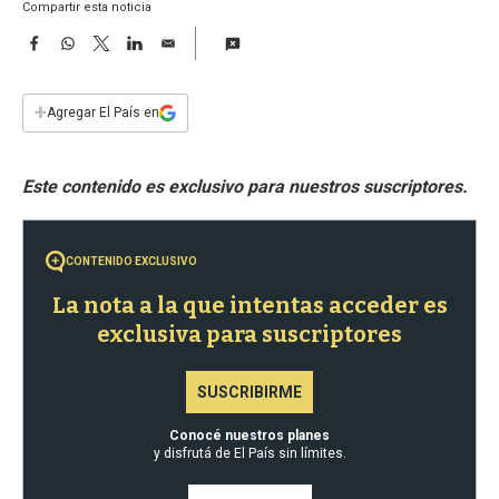
a
Compartir esta noticia
F
W
T
L
E
a
h
w
i
m
c
a
i
n
a
e
t
t
k
i
+
Agregar El País en
b
s
t
e
l
o
A
e
d
o
p
r
I
k
p
n
CONTENIDO EXCLUSIVO
La nota a la que intentas acceder es
exclusiva para suscriptores
SUSCRIBIRME
Conocé nuestros planes
y disfrutá de El País sin límites.