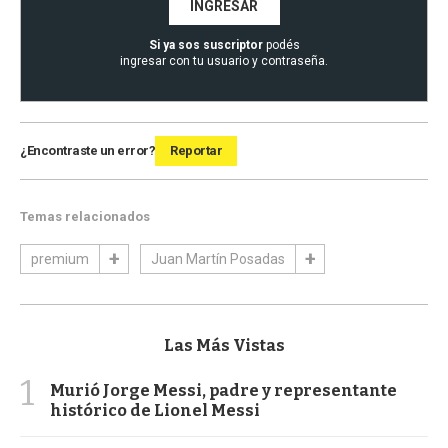
INGRESAR
Si ya sos suscriptor
podés
ingresar con tu usuario y contraseña.
¿Encontraste un error?
Reportar
Temas relacionados
premium
Juan Martín Posadas
Las Más Vistas
1
Murió Jorge Messi, padre y representante
histórico de Lionel Messi