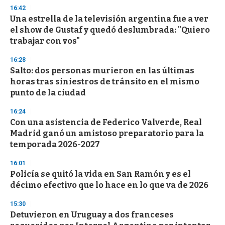
s
16:42
e
Una estrella de la televisión argentina fue a ver
c
el show de Gustaf y quedó deslumbrada: "Quiero
o
n
trabajar con vos"
d
s
16:28
Salto: dos personas murieron en las últimas
horas tras siniestros de tránsito en el mismo
punto de la ciudad
16:24
Con una asistencia de Federico Valverde, Real
Madrid ganó un amistoso preparatorio para la
temporada 2026-2027
16:01
Policía se quitó la vida en San Ramón y es el
décimo efectivo que lo hace en lo que va de 2026
15:30
Detuvieron en Uruguay a dos franceses