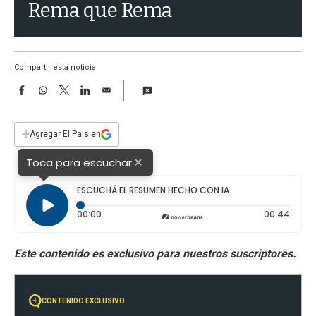
a
Rema que Rema
Compartir esta noticia
F
W
T
L
E
a
h
w
i
m
c
a
i
n
a
e
t
t
k
i
+
Agregar El País en
b
s
t
e
l
o
A
e
d
×
Toca para escuchar
o
p
r
I
k
p
n
ESCUCHÁ EL RESUMEN HECHO CON IA
Tiempo transcurrido: 0 segundos
Durac
00:00
00:44
CONTENIDO EXCLUSIVO