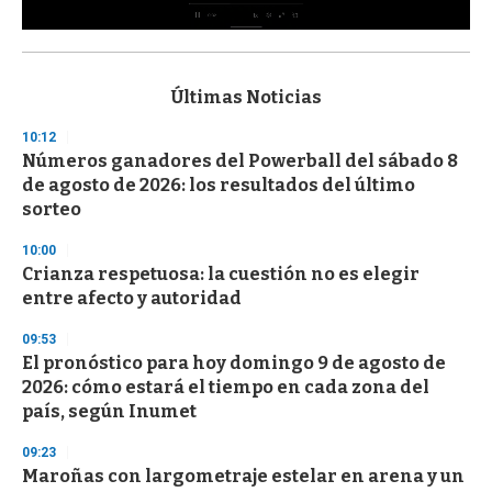
0
s
e
c
Últimas Noticias
o
n
10:12
d
Números ganadores del Powerball del sábado 8
s
o
de agosto de 2026: los resultados del último
f
sorteo
3
3
s
10:00
e
Crianza respetuosa: la cuestión no es elegir
c
entre afecto y autoridad
o
n
d
09:53
s
El pronóstico para hoy domingo 9 de agosto de
2026: cómo estará el tiempo en cada zona del
país, según Inumet
09:23
Maroñas con largometraje estelar en arena y un