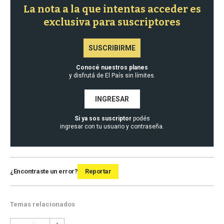
La nota a la que intentas acceder es
exclusiva para suscriptores
SUSCRIBIRME
Conocé nuestros planes
y disfrutá de El País sin límites.
INGRESAR
Si ya sos suscriptor
podés
ingresar con tu usuario y contraseña.
¿Encontraste un error?
Reportar
Temas relacionados