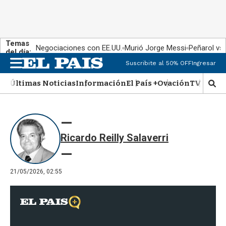
Temas
Negociaciones con EE.UU.
Murió Jorge Messi
Peñarol vs
del día:
Suscribite al 50% OFF
Ingresar
M
e
Últimas Noticias
Información
El País +
Ovación
TV Show
n
M
u
o
s
t
r
Ricardo Reilly Salaverri
a
r
b
�
21/05/2026, 02:55
s
q
u
e
d