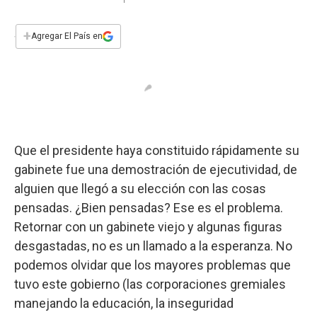
a
h
w
i
m
a
c
a
i
n
a
e
t
t
k
i
+
Agregar El País en
b
s
t
e
l
o
A
e
d
o
p
r
I
k
p
n
Que el presidente haya constituido rápidamente su
gabinete fue una demostración de ejecutividad, de
alguien que llegó a su elección con las cosas
pensadas. ¿Bien pensadas? Ese es el problema.
Retornar con un gabinete viejo y algunas figuras
desgastadas, no es un llamado a la esperanza. No
podemos olvidar que los mayores problemas que
tuvo este gobierno (las corporaciones gremiales
manejando la educación, la inseguridad