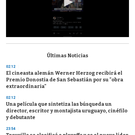
0
s
e
c
Últimas Noticias
o
n
02:12
d
El cineasta alemán Werner Herzog recibirá el
s
o
Premio Donostia de San Sebastián por su "obra
f
extraordinaria"
3
3
s
02:12
e
Una película que sintetiza las búsqueda un
c
director, escritor y montajista uruguayo, cinéfilo
o
n
y debutante
d
s
23:54