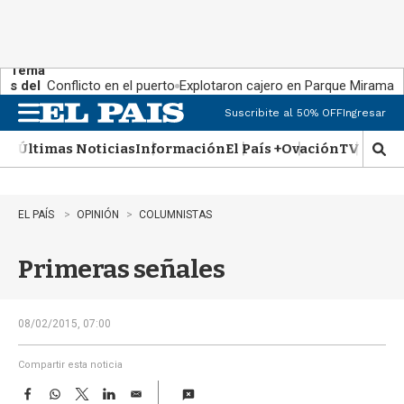
Tema
s del
Conflicto en el puerto
Explotaron cajero en Parque Miramar
día:
Suscribite al 50% OFF
Ingresar
M
e
Últimas Noticias
Información
El País +
Ovación
TV Show
n
M
u
o
s
t
EL PAÍS
OPINIÓN
COLUMNISTAS
r
a
Primeras señales
r
b
�
s
08/02/2015, 07:00
q
u
Compartir esta noticia
e
F
W
T
L
E
d