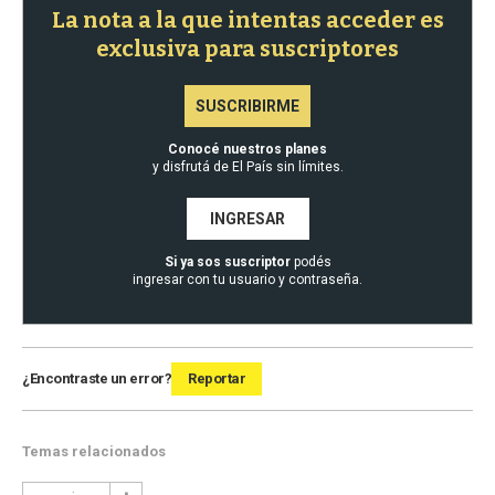
La nota a la que intentas acceder es
exclusiva para suscriptores
SUSCRIBIRME
Conocé nuestros planes
y disfrutá de El País sin límites.
INGRESAR
Si ya sos suscriptor
podés
ingresar con tu usuario y contraseña.
¿Encontraste un error?
Reportar
Temas relacionados