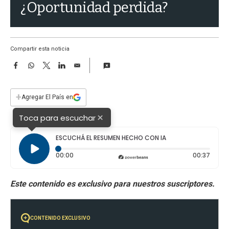
a
¿Oportunidad perdida?
Compartir esta noticia
F
W
T
L
E
a
h
w
i
m
c
a
i
n
a
e
t
t
k
i
+
Agregar El País en
b
s
t
e
l
o
A
e
d
×
Toca para escuchar
o
p
r
I
k
p
n
ESCUCHÁ EL RESUMEN HECHO CON IA
Tiempo transcurrido: 0 segundos
Durac
00:00
00:37
CONTENIDO EXCLUSIVO