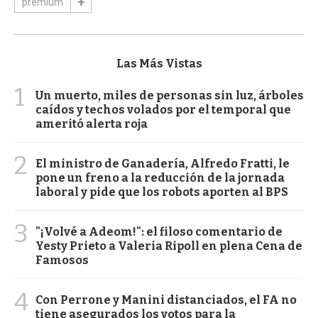
premium
Las Más Vistas
1
Un muerto, miles de personas sin luz, árboles
caídos y techos volados por el temporal que
ameritó alerta roja
2
El ministro de Ganadería, Alfredo Fratti, le
pone un freno a la reducción de la jornada
laboral y pide que los robots aporten al BPS
3
"¡Volvé a Adeom!": el filoso comentario de
Yesty Prieto a Valeria Ripoll en plena Cena de
Famosos
4
Con Perrone y Manini distanciados, el FA no
tiene asegurados los votos para la