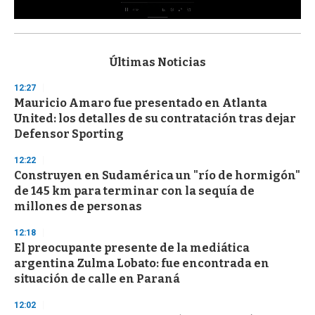
0
s
e
c
Últimas Noticias
o
n
12:27
d
Mauricio Amaro fue presentado en Atlanta
s
o
United: los detalles de su contratación tras dejar
f
Defensor Sporting
3
3
s
12:22
e
Construyen en Sudamérica un "río de hormigón"
c
de 145 km para terminar con la sequía de
o
n
millones de personas
d
s
12:18
El preocupante presente de la mediática
argentina Zulma Lobato: fue encontrada en
situación de calle en Paraná
12:02