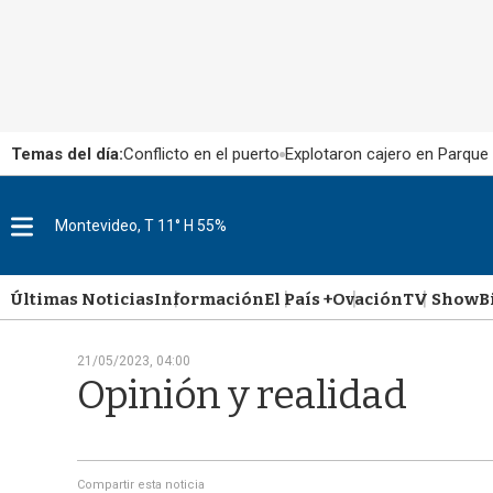
Temas del día:
Conflicto en el puerto
Explotaron cajero en Parque
Montevideo, T 11° H 55%
M
e
n
u
Últimas Noticias
Información
El País +
Ovación
TV Show
B
21/05/2023, 04:00
Opinión y realidad
Compartir esta noticia