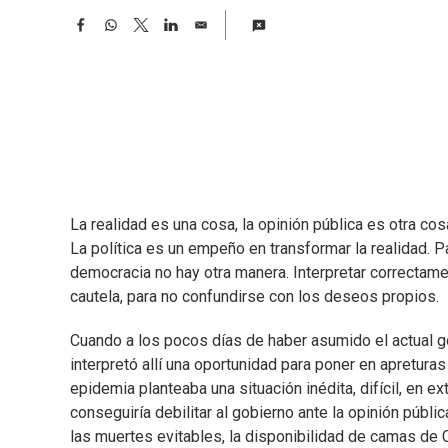
F
W
T
L
E
a
h
w
i
m
c
a
i
n
a
e
t
t
k
i
b
s
t
e
l
o
A
e
d
o
p
r
I
k
p
n
La realidad es una cosa, la opinión pública es otra cos
La política es un empeño en transformar la realidad. Pa
democracia no hay otra manera. Interpretar correctamen
cautela, para no confundirse con los deseos propios.
Cuando a los pocos días de haber asumido el actual go
interpretó allí una oportunidad para poner en apretura
epidemia planteaba una situación inédita, difícil, e
conseguiría debilitar al gobierno ante la opinión públic
las muertes evitables, la disponibilidad de camas de C