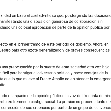
realidad en base al cual advirtiese que, postergando las decision
n manifestando una disposición generosa de colaboración sin
hado una colosal aprobación de parte de la opinión pública por
cto en el primer tramo de este período de gobierno. Ahora, en l
uestro país otro azote generalizado y de graves consecuencias
 una preocupación por la suerte de esta sociedad otra vez bajo
ícil para hostigar al adversario político y sacar ventajas de la
ta que lo que mueve al Frente Amplio no es atender la emergenc
ito.
odo el espacio de la opinión pública. La voz del frentista domin
iento es tremendo castigo social. La presión no procede tanto de
 corrección de sus creencias por parte de un grupo de convenci