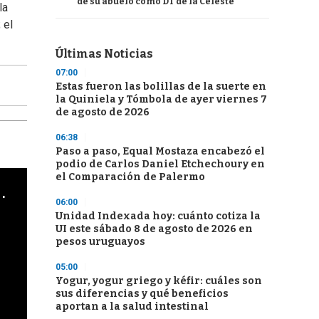
de su abuelo como DT de la Celeste
la
 el
Últimas Noticias
07:00
Estas fueron las bolillas de la suerte en
la Quiniela y Tómbola de ayer viernes 7
de agosto de 2026
06:38
Paso a paso, Equal Mostaza encabezó el
podio de Carlos Daniel Etchechoury en
el Comparación de Palermo
cha argentino en "Subrayado"
06:00
Unidad Indexada hoy: cuánto cotiza la
UI este sábado 8 de agosto de 2026 en
pesos uruguayos
05:00
Yogur, yogur griego y kéfir: cuáles son
sus diferencias y qué beneficios
aportan a la salud intestinal