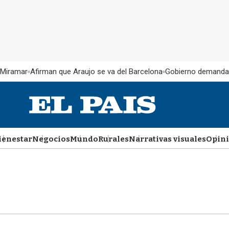
 Miramar
Afirman que Araujo se va del Barcelona
Gobierno demanda
ienestar
Negocios
Mundo
Rurales
Narrativas visuales
Opin