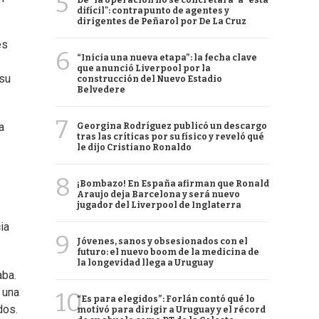
5
De "la operación no se concretará" a "está
difícil": contrapunto de agentes y
dirigentes de Peñarol por De La Cruz
es
6
“Inicia una nueva etapa”: la fecha clave
que anunció Liverpool por la
 su
construcción del Nuevo Estadio
Belvedere
7
a
Georgina Rodríguez publicó un descargo
tras las críticas por su físico y reveló qué
le dijo Cristiano Ronaldo
8
¡Bombazo! En España afirman que Ronald
Araujo deja Barcelona y será nuevo
jugador del Liverpool de Inglaterra
ia
9
Jóvenes, sanos y obsesionados con el
futuro: el nuevo boom de la medicina de
la longevidad llega a Uruguay
aba.
 una
10
“Es para elegidos”: Forlán contó qué lo
dos.
motivó para dirigir a Uruguay y el récord