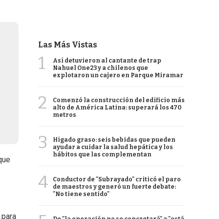
Las Más Vistas
1
Así detuvieron al cantante de trap
Nahuel One23 y a chilenos que
explotaron un cajero en Parque Miramar
2
Comenzó la construcción del edificio más
alto de América Latina: superará los 470
metros
3
Hígado graso: seis bebidas que pueden
ayudar a cuidar la salud hepática y los
hábitos que las complementan
que
4
Conductor de "Subrayado" criticó el paro
de maestros y generó un fuerte debate:
"No tiene sentido"
 para