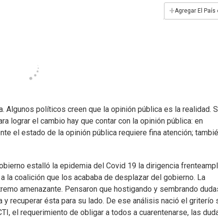
+
Agregar El País
a. Algunos políticos creen que la opinión pública es la realidad. 
ra lograr el cambio hay que contar con la opinión pública: en
te el estado de la opinión pública requiere fina atención; tambi
bierno estalló la epidemia del Covid 19 la dirigencia frenteampl
s a la coalición que los acababa de desplazar del gobierno. La
n extremo amenazante. Pensaron que hostigando y sembrando duda
a y recuperar ésta para su lado. De ese análisis nació el griterío
TI, el requerimiento de obligar a todos a cuarentenarse, las dud