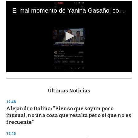
El mal momento de Yanina Gasañol con un hincha argentino en "Subrayado"
0
s
e
c
Últimas Noticias
o
n
12:48
d
Alejandro Dolina: "Pienso que soy un poco
s
o
inusual, no una cosa que resalta pero sí que no es
f
frecuente"
3
3
s
12:45
e