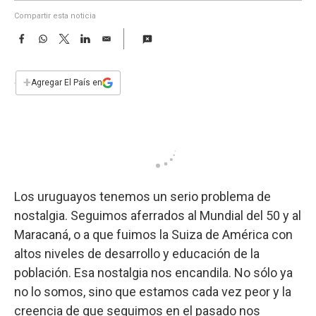
a
Compartir esta noticia
F
W
T
L
E
a
h
w
i
m
c
a
i
n
a
e
t
t
k
i
+
Agregar El País en
b
s
t
e
l
o
A
e
d
o
p
r
I
k
p
n
Los uruguayos tenemos un serio problema de
nostalgia. Seguimos aferrados al Mundial del 50 y al
Maracaná, o a que fuimos la Suiza de América con
altos niveles de desarrollo y educación de la
población. Esa nostalgia nos encandila. No sólo ya
no lo somos, sino que estamos cada vez peor y la
creencia de que seguimos en el pasado nos