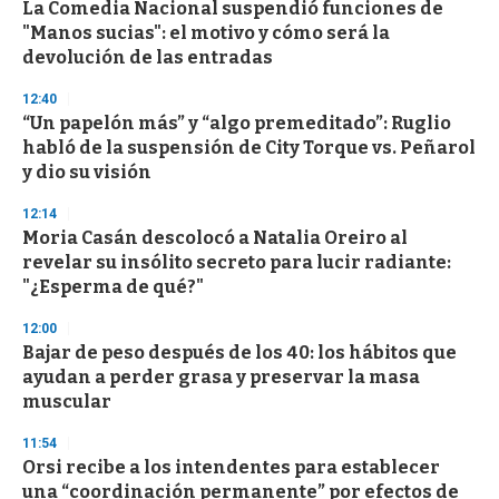
La Comedia Nacional suspendió funciones de
c
"Manos sucias": el motivo y cómo será la
o
n
devolución de las entradas
d
s
12:40
“Un papelón más” y “algo premeditado”: Ruglio
habló de la suspensión de City Torque vs. Peñarol
y dio su visión
12:14
Moria Casán descolocó a Natalia Oreiro al
revelar su insólito secreto para lucir radiante:
"¿Esperma de qué?"
12:00
Bajar de peso después de los 40: los hábitos que
ayudan a perder grasa y preservar la masa
muscular
11:54
Orsi recibe a los intendentes para establecer
una “coordinación permanente” por efectos de