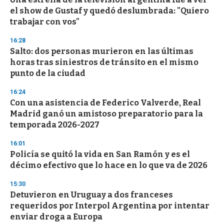
c
el show de Gustaf y quedó deslumbrada: "Quiero
o
n
trabajar con vos"
d
s
16:28
Salto: dos personas murieron en las últimas
horas tras siniestros de tránsito en el mismo
punto de la ciudad
16:24
Con una asistencia de Federico Valverde, Real
Madrid ganó un amistoso preparatorio para la
temporada 2026-2027
16:01
Policía se quitó la vida en San Ramón y es el
décimo efectivo que lo hace en lo que va de 2026
15:30
Detuvieron en Uruguay a dos franceses
requeridos por Interpol Argentina por intentar
enviar droga a Europa