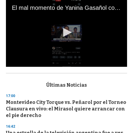
El mal momento de Yanina Gasañol con un hincha argentino en "Subrayado"
0
s
e
c
Últimas Noticias
o
n
17:00
d
Montevideo City Torque vs. Peñarol por el Torneo
s
o
Clausura en vivo: el Mirasol quiere arrancar con
f
el pie derecho
3
3
s
16:42
e
Una estrella de la televisión argentina fue a ver