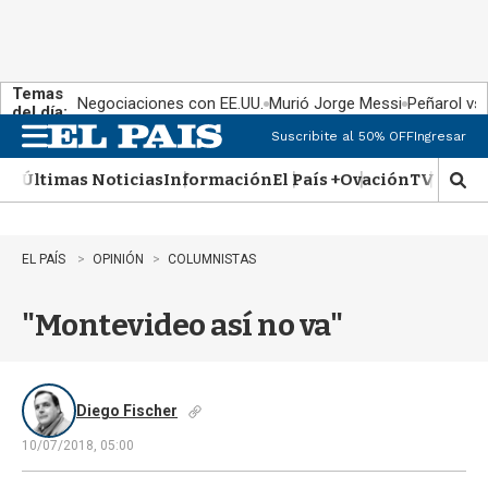
Temas
Negociaciones con EE.UU.
Murió Jorge Messi
Peñarol vs
del día:
Suscribite al 50% OFF
Ingresar
M
e
Últimas Noticias
Información
El País +
Ovación
TV Show
n
M
u
o
s
t
EL PAÍS
OPINIÓN
COLUMNISTAS
r
a
"Montevideo así no va"
r
b
�
s
q
Diego Fischer
u
10/07/2018, 05:00
e
d