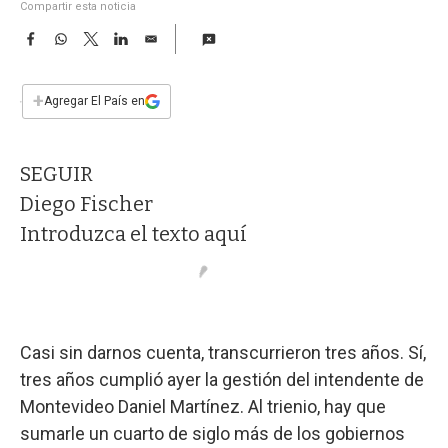
a
Compartir esta noticia
F
W
T
L
E
a
h
w
i
m
c
a
i
n
a
e
t
t
k
i
+
Agregar El País en
b
s
t
e
l
o
A
e
d
o
p
r
I
SEGUIR
k
p
n
Diego Fischer
Introduzca el texto aquí
Casi sin darnos cuenta, transcurrieron tres años. Sí,
tres años cumplió ayer la gestión del intendente de
Montevideo Daniel Martínez. Al trienio, hay que
sumarle un cuarto de siglo más de los gobiernos