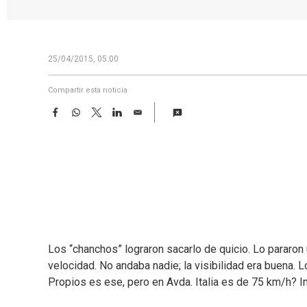
25/04/2015, 05:00
Compartir esta noticia
F
W
T
L
E
a
h
w
i
m
c
a
i
n
a
e
t
t
k
i
b
s
t
e
l
o
A
e
d
o
p
r
I
k
p
n
Los “chanchos” lograron sacarlo de quicio. Lo pararo
velocidad. No andaba nadie; la visibilidad era buena. 
Propios es ese, pero en Avda. Italia es de 75 km/h? I