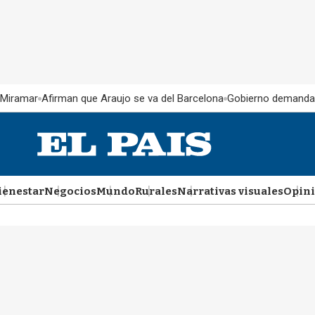
 Miramar
Afirman que Araujo se va del Barcelona
Gobierno demanda
ienestar
Negocios
Mundo
Rurales
Narrativas visuales
Opin