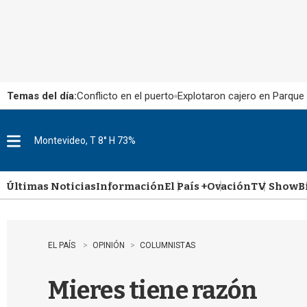
Temas del día:
Conflicto en el puerto
Explotaron cajero en Parque
Montevideo, T 8° H 73%
M
e
n
u
Últimas Noticias
Información
El País +
Ovación
TV Show
B
EL PAÍS
OPINIÓN
COLUMNISTAS
Mieres tiene razón