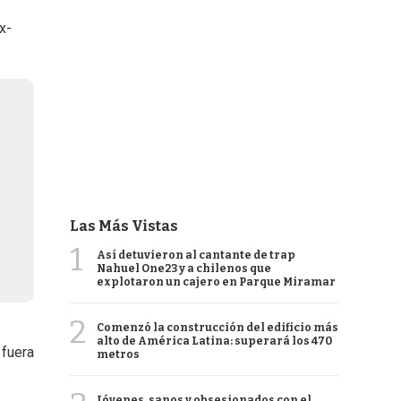
x-
Las Más Vistas
1
Así detuvieron al cantante de trap
Nahuel One23 y a chilenos que
explotaron un cajero en Parque Miramar
2
Comenzó la construcción del edificio más
alto de América Latina: superará los 470
 fuera
metros
Jóvenes, sanos y obsesionados con el