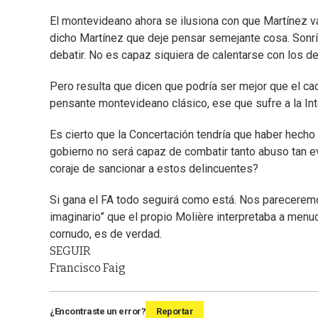
El montevideano ahora se ilusiona con que Martínez v
dicho Martínez que deje pensar semejante cosa. Sonríe 
debatir. No es capaz siquiera de calentarse con los d
Pero resulta que dicen que podría ser mejor que el ca
pensante montevideano clásico, ese que sufre a la Inte
Es cierto que la Concertación tendría que haber hech
gobierno no será capaz de combatir tanto abuso tan e
coraje de sancionar a estos delincuentes?
Si gana el FA todo seguirá como está. Nos pareceremo
imaginario” que el propio Molière interpretaba a menud
cornudo, es de verdad.
SEGUIR
Francisco Faig
¿Encontraste un error?
Reportar