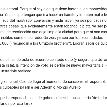
ña electoral. Porque si hay algo que tiene hartos a los montevid
a. Ya sea que tengan que ir a hacer un trámite y lo traten mal o le
 lado del mostrador conversan y nada hacen; ya sea por causa d
s otras cosas, que evidentemente están robando la plata; ya sea p
tema de recolección que deje limpia la ciudad pero que sí son ca
 inútiles como el corredor Garzón; ya sea por los acomodados
000 (¿recuerdan a los Urruzola brothers?). Logran sacar de quic
todo el mundo está de acuerdo con todo esto (y seguro que Ud. e
lista), la intención de voto se perfila de nuevo mayoritaria al 
insufrible realidad.
ia mental. Cuando llega el momento de sancionar al responsab
los culpables pasan a ser Adeom o Mongo Aurelio.
ue la responsabilidad de gobernar bien la ciudad sería “de todos
arios por esa tarea.