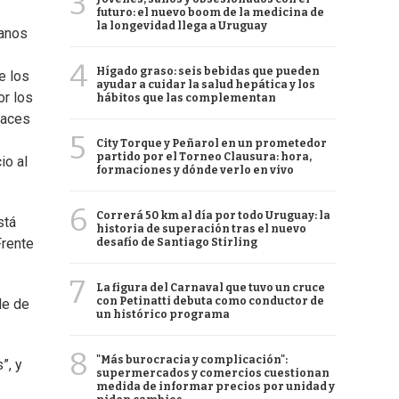
3
futuro: el nuevo boom de la medicina de
la longevidad llega a Uruguay
eanos
4
Hígado graso: seis bebidas que pueden
e los
ayudar a cuidar la salud hepática y los
or los
hábitos que las complementan
paces
5
City Torque y Peñarol en un prometedor
partido por el Torneo Clausura: hora,
io al
formaciones y dónde verlo en vivo
6
Correrá 50 km al día por todo Uruguay: la
stá
historia de superación tras el nuevo
Frente
desafío de Santiago Stirling
7
La figura del Carnaval que tuvo un cruce
con Petinatti debuta como conductor de
le de
un histórico programa
8
"Más burocracia y complicación":
”, y
supermercados y comercios cuestionan
medida de informar precios por unidad y