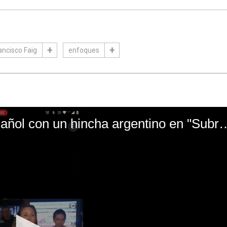
ancisco Faig
enfoques
El mal momento de Yanina Gasañol con un hin