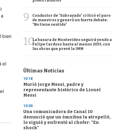
piden cambios
o
9
 a
Conductor de "Subrayado" criticó el paro
de maestros y generó un fuerte debate:
"No tiene sentido"
l bien
10
La basura de Montevideo seguirá yendo a
Felipe Cardoso hasta al menos 2055, con
las obras que prevé la IMM
 el
Últimas Noticias
10:18
Murió Jorge Messi, padre y
representante histórico de Lionel
el
Messi
10:00
Una comunicadora de Canal 10
denunció que un ómnibus la atropelló,
lo siguió y enfrentó al chofer: "En
shock"