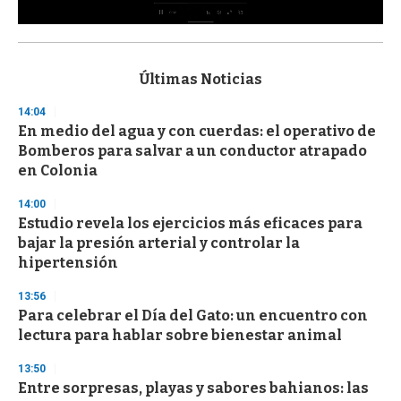
0
s
e
c
Últimas Noticias
o
n
14:04
d
En medio del agua y con cuerdas: el operativo de
s
o
Bomberos para salvar a un conductor atrapado
f
en Colonia
3
3
s
14:00
e
Estudio revela los ejercicios más eficaces para
c
bajar la presión arterial y controlar la
o
n
hipertensión
d
s
13:56
Para celebrar el Día del Gato: un encuentro con
lectura para hablar sobre bienestar animal
13:50
Entre sorpresas, playas y sabores bahianos: las