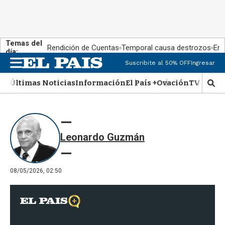
Temas del
Rendición de Cuentas
Temporal causa destrozos
En 
día:
Suscribite al 50% OFF
Ingresar
M
e
Últimas Noticias
Información
El País +
Ovación
TV Show
n
M
u
o
s
t
r
Leonardo Guzmán
a
r
b
�
08/05/2026, 02:50
s
q
u
e
d