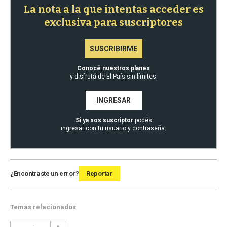
La nota a la que intentas acceder es
exclusiva para suscriptores
SUSCRIBIRME
Conocé nuestros planes
y disfrutá de El País sin límites.
INGRESAR
Si ya sos suscriptor
podés
ingresar con tu usuario y contraseña.
¿Encontraste un error?
Reportar
Temas relacionados