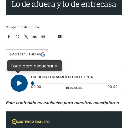
a
Lo de afuera y lo de entrecasa
Compartir esta noticia
F
W
T
L
E
a
h
w
i
m
c
a
i
n
a
e
t
t
k
i
+
Agregar El País en
b
s
t
e
l
o
A
e
d
×
Toca para escuchar
o
p
r
I
k
p
n
ESCUCHÁ EL RESUMEN HECHO CON IA
Tiempo transcurrido: 0 segundos
Durac
00:00
00:42
CONTENIDO EXCLUSIVO