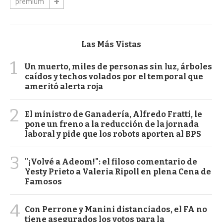
premium
Las Más Vistas
1
Un muerto, miles de personas sin luz, árboles
caídos y techos volados por el temporal que
ameritó alerta roja
2
El ministro de Ganadería, Alfredo Fratti, le
pone un freno a la reducción de la jornada
laboral y pide que los robots aporten al BPS
3
"¡Volvé a Adeom!": el filoso comentario de
Yesty Prieto a Valeria Ripoll en plena Cena de
Famosos
4
Con Perrone y Manini distanciados, el FA no
tiene asegurados los votos para la