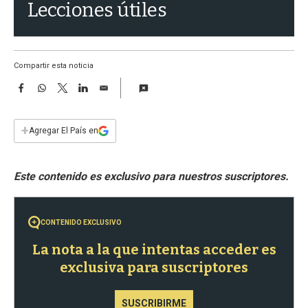
a
Lecciones útiles
Compartir esta noticia
F
W
T
L
E
a
h
w
i
m
c
a
i
n
a
e
t
t
k
i
+
Agregar El País en
b
s
t
e
l
o
A
e
d
o
p
r
I
k
p
n
CONTENIDO EXCLUSIVO
La nota a la que intentas acceder es
exclusiva para suscriptores
SUSCRIBIRME