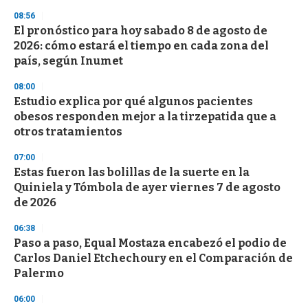
n
08:56
d
El pronóstico para hoy sabado 8 de agosto de
s
o
2026: cómo estará el tiempo en cada zona del
f
país, según Inumet
3
3
s
08:00
e
Estudio explica por qué algunos pacientes
c
obesos responden mejor a la tirzepatida que a
o
n
otros tratamientos
d
s
07:00
Estas fueron las bolillas de la suerte en la
Quiniela y Tómbola de ayer viernes 7 de agosto
de 2026
06:38
Paso a paso, Equal Mostaza encabezó el podio de
Carlos Daniel Etchechoury en el Comparación de
Palermo
06:00