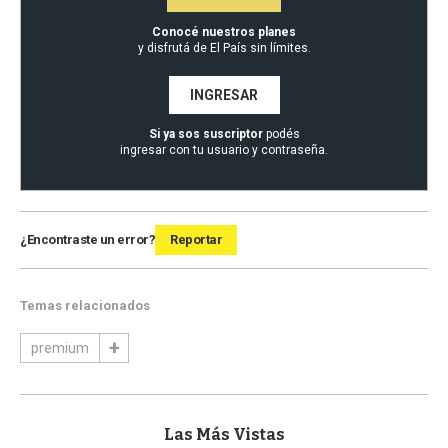
Conocé nuestros planes
y disfrutá de El País sin límites.
INGRESAR
Si ya sos suscriptor
podés
ingresar con tu usuario y contraseña.
¿Encontraste un error?
Reportar
Temas relacionados
premium
Las Más Vistas