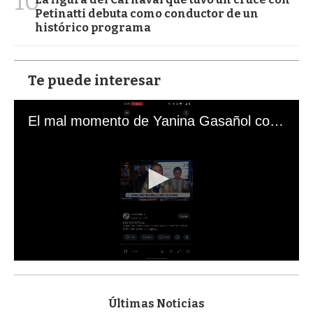
10
Petinatti debuta como conductor de un
histórico programa
Te puede interesar
El mal momento de Yanina Gasañol con un hincha argentino en "Subrayado"
0
s
e
c
Últimas Noticias
o