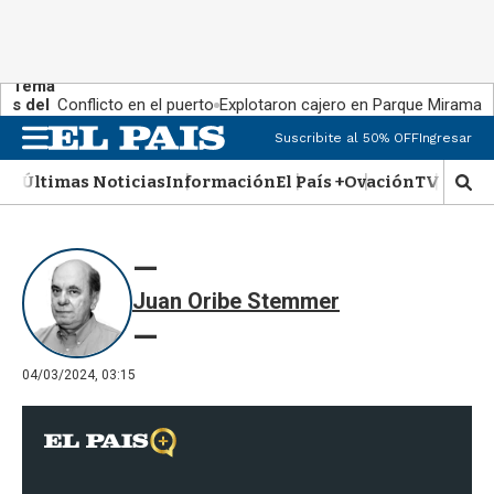
Tema
s del
Conflicto en el puerto
Explotaron cajero en Parque Miramar
día:
Suscribite al 50% OFF
Ingresar
M
e
Últimas Noticias
Información
El País +
Ovación
TV Show
n
M
u
o
s
t
r
Juan Oribe Stemmer
a
r
b
�
04/03/2024, 03:15
s
q
u
e
d