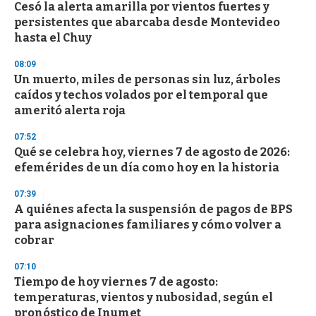
Cesó la alerta amarilla por vientos fuertes y
s
o
persistentes que abarcaba desde Montevideo
f
hasta el Chuy
3
3
s
08:09
e
Un muerto, miles de personas sin luz, árboles
c
caídos y techos volados por el temporal que
o
n
ameritó alerta roja
d
s
07:52
Qué se celebra hoy, viernes 7 de agosto de 2026:
efemérides de un día como hoy en la historia
07:39
A quiénes afecta la suspensión de pagos de BPS
para asignaciones familiares y cómo volver a
cobrar
07:10
Tiempo de hoy viernes 7 de agosto:
temperaturas, vientos y nubosidad, según el
pronóstico de Inumet