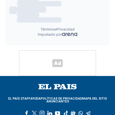
EL PAÍS STAFF
AYUDA
POLÍTICAS DE PRIVACIDAD
MAPA DEL SITIO
ANUNCIANTES
f
t
i
l
y
t
g
w
t