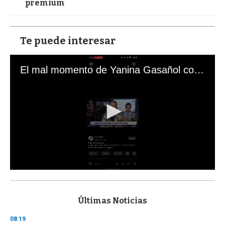
premium
Te puede interesar
El mal momento de Yanina Gasañol con un hincha argentino en "Subrayado"
0
s
e
c
Últimas Noticias
o
n
08:19
d