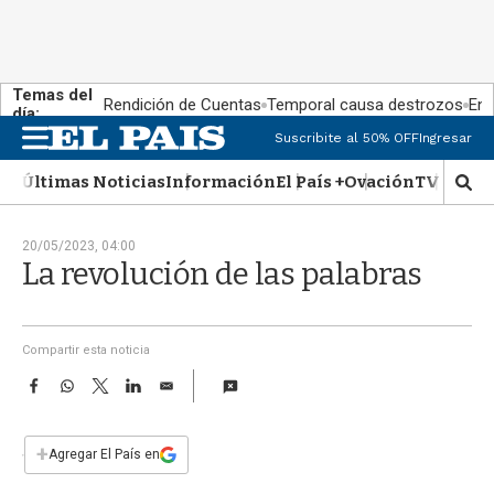
Temas del
Rendición de Cuentas
Temporal causa destrozos
En 
día:
Suscribite al 50% OFF
Ingresar
M
e
Últimas Noticias
Información
El País +
Ovación
TV Show
n
M
u
o
s
20/05/2023, 04:00
t
La revolución de las palabras
r
a
r
b
Compartir esta noticia
�
F
W
T
L
E
s
a
h
w
i
m
q
c
a
i
n
a
u
e
t
t
k
i
+
e
Agregar El País en
b
s
t
e
l
d
o
A
e
d