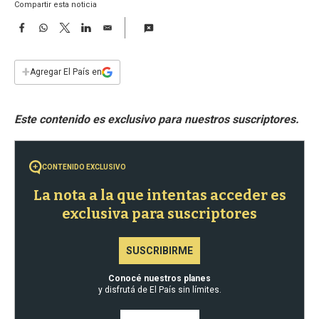
a
Compartir esta noticia
F
W
T
L
E
a
h
w
i
m
c
a
i
n
a
e
t
t
k
i
+
Agregar El País en
b
s
t
e
l
o
A
e
d
o
p
r
I
k
p
n
CONTENIDO EXCLUSIVO
La nota a la que intentas acceder es
exclusiva para suscriptores
SUSCRIBIRME
Conocé nuestros planes
y disfrutá de El País sin límites.