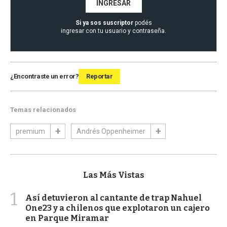
INGRESAR
Si ya sos suscriptor
podés
ingresar con tu usuario y contraseña.
¿Encontraste un error?
Reportar
Temas relacionados
premium
Andrés Oppenheimer
Las Más Vistas
1
Así detuvieron al cantante de trap Nahuel
One23 y a chilenos que explotaron un cajero
en Parque Miramar