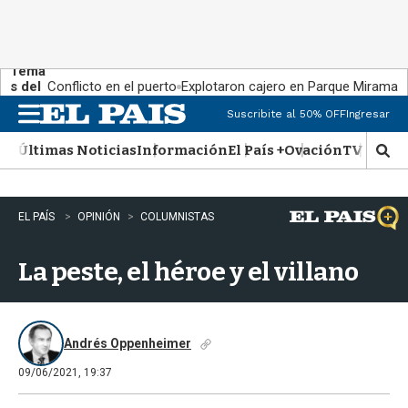
Tema
s del
Conflicto en el puerto
Explotaron cajero en Parque Miramar
día:
Suscribite al 50% OFF
Ingresar
M
e
Últimas Noticias
Información
El País +
Ovación
TV Show
n
M
u
o
s
t
EL PAÍS
OPINIÓN
COLUMNISTAS
r
a
La peste, el héroe y el villano
r
b
�
s
q
Andrés Oppenheimer
u
09/06/2021, 19:37
e
d