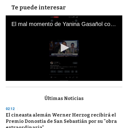
Te puede interesar
El mal momento de Yanina Gasañol con un hincha argentino en "Subrayado"
0
s
e
c
Últimas Noticias
o
n
02:12
d
El cineasta alemán Werner Herzog recibirá el
s
o
Premio Donostia de San Sebastián por su "obra
f
extraordinaria"