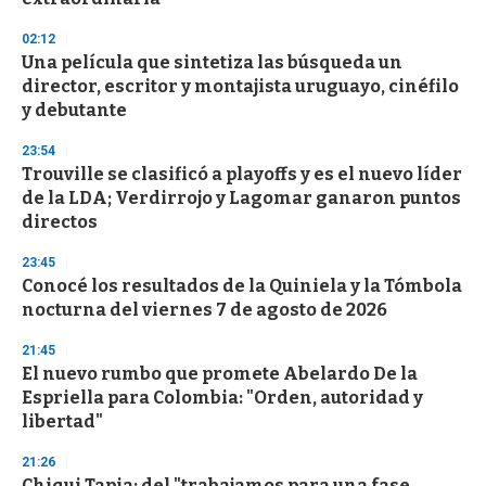
3
3
s
02:12
e
Una película que sintetiza las búsqueda un
c
director, escritor y montajista uruguayo, cinéfilo
o
n
y debutante
d
s
23:54
Trouville se clasificó a playoffs y es el nuevo líder
de la LDA; Verdirrojo y Lagomar ganaron puntos
directos
23:45
Conocé los resultados de la Quiniela y la Tómbola
nocturna del viernes 7 de agosto de 2026
21:45
El nuevo rumbo que promete Abelardo De la
Espriella para Colombia: "Orden, autoridad y
libertad"
21:26
Chiqui Tapia: del "trabajamos para una fase