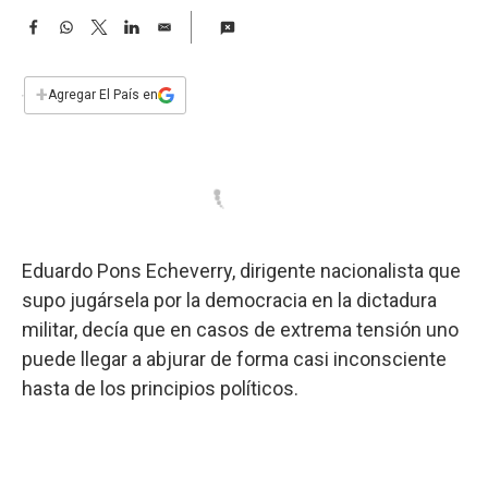
a
F
W
T
L
E
a
h
w
i
m
c
a
i
n
a
e
t
t
k
i
+
Agregar El País en
b
s
t
e
l
o
A
e
d
o
p
r
I
k
p
n
Eduardo Pons Echeverry, dirigente nacionalista que
supo jugársela por la democracia en la dictadura
militar, decía que en casos de extrema tensión uno
puede llegar a abjurar de forma casi inconsciente
hasta de los principios políticos.