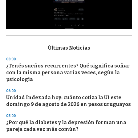
0
s
e
c
Últimas Noticias
o
n
08:00
d
¿Tenés sueños recurrentes? Qué significa soñar
s
o
con la misma persona varias veces, según la
f
psicología
3
3
s
06:00
e
Unidad Indexada hoy: cuánto cotiza la UI este
c
domingo 9 de agosto de 2026 en pesos uruguayos
o
n
d
05:00
s
¿Por qué la diabetes y la depresión forman una
pareja cada vez más común?