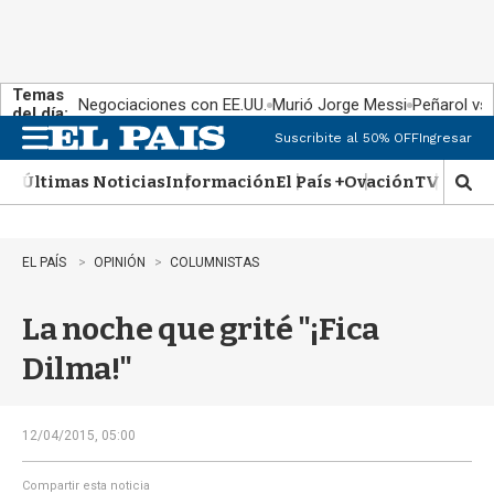
Temas
Negociaciones con EE.UU.
Murió Jorge Messi
Peñarol vs
del día:
Suscribite al 50% OFF
Ingresar
M
e
Últimas Noticias
Información
El País +
Ovación
TV Show
n
M
u
o
s
t
EL PAÍS
OPINIÓN
COLUMNISTAS
r
a
La noche que grité "¡Fica
r
b
Dilma!"
�
s
q
u
12/04/2015, 05:00
e
d
Compartir esta noticia