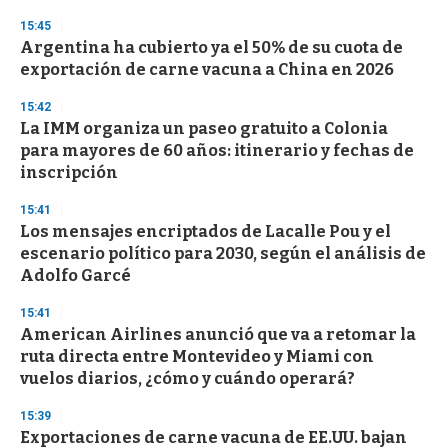
d
s
15:45
Argentina ha cubierto ya el 50% de su cuota de
exportación de carne vacuna a China en 2026
15:42
La IMM organiza un paseo gratuito a Colonia
para mayores de 60 años: itinerario y fechas de
inscripción
15:41
Los mensajes encriptados de Lacalle Pou y el
escenario político para 2030, según el análisis de
Adolfo Garcé
15:41
American Airlines anunció que va a retomar la
ruta directa entre Montevideo y Miami con
vuelos diarios, ¿cómo y cuándo operará?
15:39
Exportaciones de carne vacuna de EE.UU. bajan