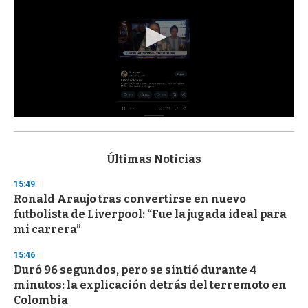
0
s
e
c
Últimas Noticias
o
n
15:49
d
Ronald Araujo tras convertirse en nuevo
s
o
futbolista de Liverpool: “Fue la jugada ideal para
f
mi carrera”
3
3
s
15:46
e
Duró 96 segundos, pero se sintió durante 4
c
minutos: la explicación detrás del terremoto en
o
n
Colombia