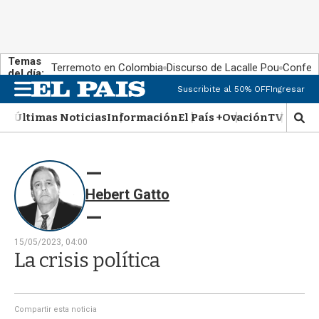
Temas
Terremoto en Colombia
Discurso de Lacalle Pou
Confere
del día:
Suscribite al 50% OFF
Ingresar
M
e
Últimas Noticias
Información
El País +
Ovación
TV Show
n
M
u
o
s
t
r
Hebert Gatto
a
r
b
�
15/05/2023, 04:00
s
La crisis política
q
u
e
d
Compartir esta noticia