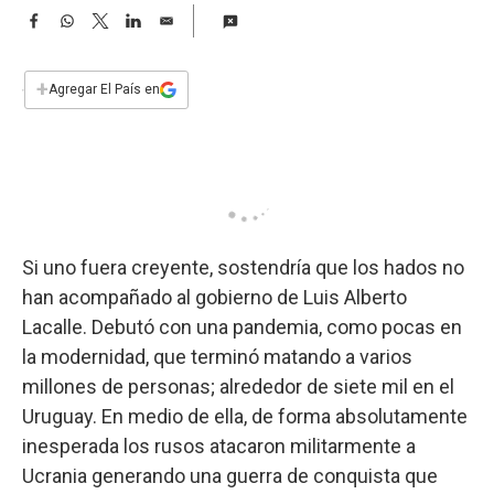
a
F
W
T
L
E
a
h
w
i
m
c
a
i
n
a
e
t
t
k
i
+
Agregar El País en
b
s
t
e
l
o
A
e
d
o
p
r
I
k
p
n
Si uno fuera creyente, sostendría que los hados no
han acompañado al gobierno de Luis Alberto
Lacalle. Debutó con una pandemia, como pocas en
la modernidad, que terminó matando a varios
millones de personas; alrededor de siete mil en el
Uruguay. En medio de ella, de forma absolutamente
inesperada los rusos atacaron militarmente a
Ucrania generando una guerra de conquista que