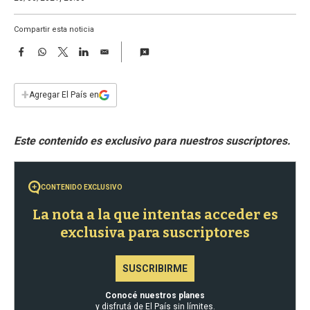
a
Compartir esta noticia
F
W
T
L
E
a
h
w
i
m
c
a
i
n
a
e
t
t
k
i
+
Agregar El País en
b
s
t
e
l
o
A
e
d
o
p
r
I
k
p
n
CONTENIDO EXCLUSIVO
La nota a la que intentas acceder es
exclusiva para suscriptores
SUSCRIBIRME
Conocé nuestros planes
y disfrutá de El País sin límites.