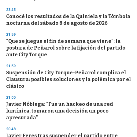
3
s
23:45
e
Conocé los resultados de la Quiniela y la Tómbola
c
nocturna del sábado 8 de agosto de 2026
o
n
d
21:59
s
"Que se juegue el fin de semana que viene": la
postura de Peñarol sobre la fijación del partido
ante City Torque
21:59
Suspensión de City Torque-Peñarol complica el
Clausura: posibles soluciones y la polémica por el
clásico
21:00
Javier Nóblega: "Fue un hackeo de una red
lumínica, tomaron una decisión un poco
apresurada"
20:48
Javier Feres tras suspender el partido entre