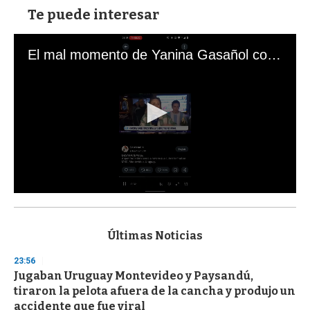
Te puede interesar
El mal momento de Yanina Gasañol con un hincha argentino en "Subrayado"
0
s
e
c
Últimas Noticias
o
n
23:56
d
Jugaban Uruguay Montevideo y Paysandú,
s
o
tiraron la pelota afuera de la cancha y produjo un
f
accidente que fue viral
3