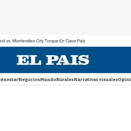
rol vs. Montevideo City Torque
En Clave País
ienestar
Negocios
Mundo
Rurales
Narrativas visuales
Opin