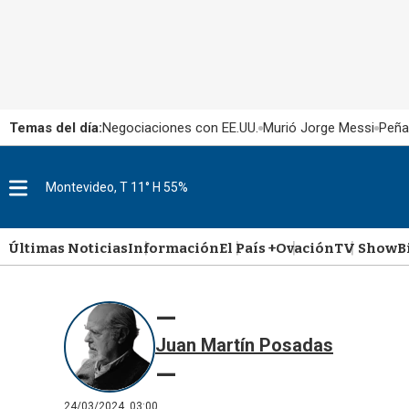
Temas del día:
Negociaciones con EE.UU.
Murió Jorge Messi
Peña
Montevideo, T 11° H 55%
M
e
n
u
Últimas Noticias
Información
El País +
Ovación
TV Show
B
Juan Martín Posadas
24/03/2024, 03:00