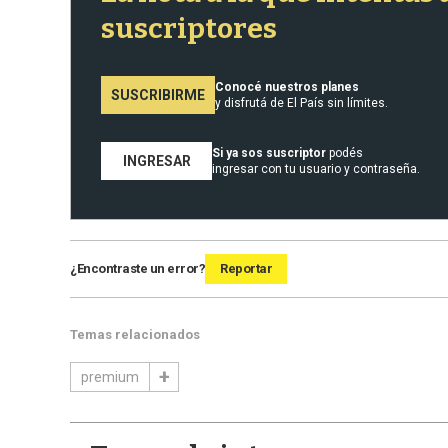
suscriptores
Conocé nuestros planes
SUSCRIBIRME
y disfrutá de El País sin límites.
Si ya sos suscriptor
podés
INGRESAR
ingresar con tu usuario y contraseña.
¿Encontraste un error?
Reportar
Temas relacionados
premium