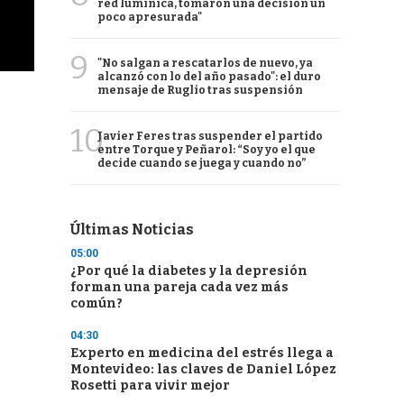
red lumínica, tomaron una decisión un
poco apresurada"
9
"No salgan a rescatarlos de nuevo, ya
alcanzó con lo del año pasado": el duro
mensaje de Ruglio tras suspensión
10
Javier Feres tras suspender el partido
entre Torque y Peñarol: “Soy yo el que
decide cuando se juega y cuando no”
Últimas Noticias
05:00
¿Por qué la diabetes y la depresión
forman una pareja cada vez más
común?
04:30
Experto en medicina del estrés llega a
Montevideo: las claves de Daniel López
Rosetti para vivir mejor