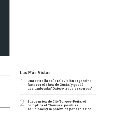
Las Más Vistas
1
Una estrella de la televisión argentina
fue a ver el show de Gustaf y quedó
deslumbrada: "Quiero trabajar con vos"
2
Suspensión de City Torque-Peñarol
complica el Clausura: posibles
soluciones y la polémica por el clásico