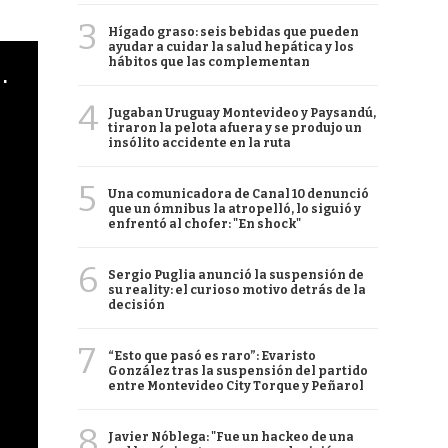
3
Hígado graso: seis bebidas que pueden
ayudar a cuidar la salud hepática y los
hábitos que las complementan
cha argentino en "Subrayado"
4
Jugaban Uruguay Montevideo y Paysandú,
tiraron la pelota afuera y se produjo un
insólito accidente en la ruta
5
Una comunicadora de Canal 10 denunció
que un ómnibus la atropelló, lo siguió y
enfrentó al chofer: "En shock"
6
Sergio Puglia anunció la suspensión de
su reality: el curioso motivo detrás de la
decisión
7
“Esto que pasó es raro”: Evaristo
González tras la suspensión del partido
entre Montevideo City Torque y Peñarol
8
Javier Nóblega: "Fue un hackeo de una