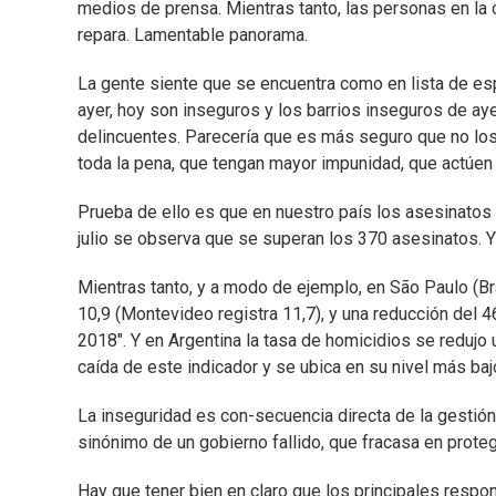
medios de prensa. Mientras tanto, las personas en la c
repara. Lamentable panorama.
La gente siente que se encuentra como en lista de esp
ayer, hoy son inseguros y los barrios inseguros de ay
delincuentes. Parecería que es más seguro que no los
toda la pena, que tengan mayor impunidad, que actúen 
Prueba de ello es que en nuestro país los asesinatos
julio se observa que se superan los 370 asesinatos. 
Mientras tanto, y a modo de ejemplo, en São Paulo (Bra
10,9 (Montevideo registra 11,7), y una reducción del 
2018". Y en Argentina la tasa de homicidios se redujo
caída de este indicador y se ubica en su nivel más ba
La inseguridad es con-secuencia directa de la gestión
sinónimo de un gobierno fallido, que fracasa en proteg
Hay que tener bien en claro que los principales respo