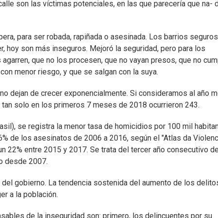
alle son las víctimas potenciales, en las que parecería que na- 
era, para ser robada, rapiñada o asesinada. Los barrios seguro
er, hoy son más inseguros. Mejoró la seguridad, pero para los
 agarren, que no los procesen, que no vayan presos, que no cum
con menor riesgo, y que se salgan con la suya.
 no dejan de crecer exponencialmente. Si consideramos al año m
Y tan solo en los primeros 7 meses de 2018 ocurrieron 243.
sil), se registra la menor tasa de homicidios por 100 mil habita
46% de los asesinatos de 2006 a 2016, según el "Atlas da Violenc
 un 22% entre 2015 y 2017. Se trata del tercer año consecutivo d
jo desde 2007.
 del gobierno. La tendencia sostenida del aumento de los delito
er a la población.
nsables de la inseguridad son: primero, los delincuentes por su