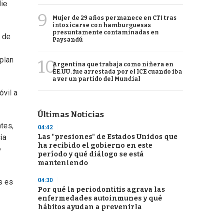
die
9
Mujer de 29 años permanece en CTI tras
intoxicarse con hamburguesas
presuntamente contaminadas en
s de
Paysandú
plan
10
Argentina que trabaja como niñera en
EE.UU. fue arrestada por el ICE cuando iba
a ver un partido del Mundial
óvil a
Últimas Noticias
ntes,
04:42
Las "presiones" de Estados Unidos que
ia
ha recibido el gobierno en este
e
período y qué diálogo se está
manteniendo
04:30
s es
Por qué la periodontitis agrava las
enfermedades autoinmunes y qué
hábitos ayudan a prevenirla