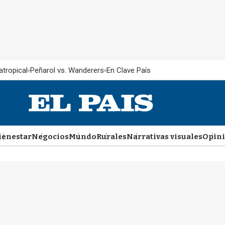
atropical
Peñarol vs. Wanderers
En Clave País
ienestar
Negocios
Mundo
Rurales
Narrativas visuales
Opin