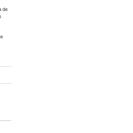
a de
s
ue