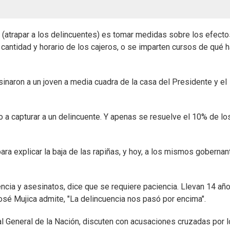
s (atrapar a los delincuentes) es tomar medidas sobre los efecto
a cantidad y horario de los cajeros, o se imparten cursos de qué 
naron a un joven a media cuadra de la casa del Presidente y el
llero a capturar a un delincuente. Y apenas se resuelve el 10% de lo
 para explicar la baja de las rapiñas, y hoy, a los mismos goberna
encia y asesinatos, dice que se requiere paciencia. Llevan 14 añ
osé Mujica admite, "La delincuencia nos pasó por encima".
scal General de la Nación, discuten con acusaciones cruzadas por 