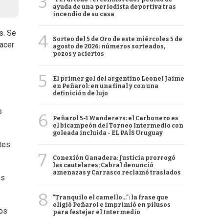
3
ayuda de una periodista deportiva tras
incendio de su casa
s. Se
4
Sorteo del 5 de Oro de este miércoles 5 de
hacer
agosto de 2026: números sorteados,
pozos y aciertos
5
El primer gol del argentino Leonel Jaime
en Peñarol: en una final y con una
definición de lujo
s
6
Peñarol 5-1 Wanderers: el Carbonero es
el bicampeón del Torneo Intermedio con
goleada incluida - EL PAÍS Uruguay
ntes
7
Conexión Ganadera: Justicia prorrogó
las cautelares; Cabral denunció
amenazas y Carrasco reclamó traslados
os
8
"Tranquilo el camello...": la frase que
eligió Peñarol e imprimió en pilusos
los
para festejar el Intermedio