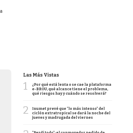
 a
Las Más Vistas
1
¿Por qué está lenta o se cae la plataforma
e-BROU, qué alcance tiene el problema,
qué riesgos hay y cuándo se resolverá?
2
Inumet prevé que "lo más intenso" del
ciclón extratropical se dará la noche del
jueves y madrugada del viernes
"Perdí todo": el conmovedor pedido de