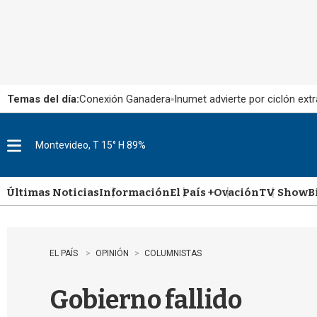
Temas del día:
Conexión Ganadera
Inumet advierte por ciclón extr
Montevideo, T 15° H 89%
M
e
n
u
Últimas Noticias
Información
El País +
Ovación
TV Show
B
EL PAÍS
OPINIÓN
COLUMNISTAS
Gobierno fallido