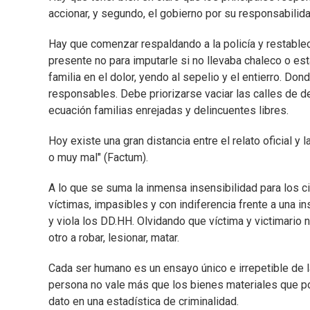
accionar, y segundo, el gobierno por su responsabilida
Hay que comenzar respaldando a la policía y restableci
presente no para imputarle si no llevaba chaleco o es
familia en el dolor, yendo al sepelio y el entierro. Don
responsables. Debe priorizarse vaciar las calles de del
ecuación familias enrejadas y delincuentes libres.
Hoy existe una gran distancia entre el relato oficial y
o muy mal" (Factum).
A lo que se suma la inmensa insensibilidad para los c
víctimas, impasibles y con indiferencia frente a una i
y viola los DD.HH. Olvidando que víctima y victimario no 
otro a robar, lesionar, matar.
Cada ser humano es un ensayo único e irrepetible de la
persona no vale más que los bienes materiales que po
dato en una estadística de criminalidad.