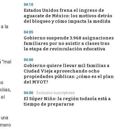
04:10
Estados Unidos frena el ingreso de
aguacate de México: los motivos detrás
del bloqueo y cómo impacta la medida
a la
04:05
Gobierno suspende 3.968 asignaciones
familiares por no asistir a clases tras
la etapa de revinculación educativa
04:00
á "mal
Gobierno quiere llevar mil familias a
Ciudad Vieja aprovechando ocho
propiedades públicas: ¿cómo es el plan
del MVOT?
as
ilias,
04:00
Exclusivo suscriptores
 el
El Súper Niño: la región todavía está a
tiempo de prepararse
 una
n mero