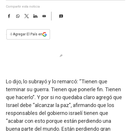
a
Compartir esta noticia
F
W
T
L
E
a
h
w
i
m
c
a
i
n
a
e
t
t
k
i
+
Agregar El País en
b
s
t
e
l
o
A
e
d
o
p
r
I
k
p
n
Lo dijo, lo subrayó y lo remarcó: “Tienen que
terminar su guerra. Tienen que ponerle fin. Tienen
que hacerlo”. Y por si no quedaba claro agregó que
Israel debe “alcanzar la paz”, afirmando que los
responsables del gobierno israelí tienen que
“acabar con esto porque están perdiendo una
buena parte del mundo. Están perdiendo gran