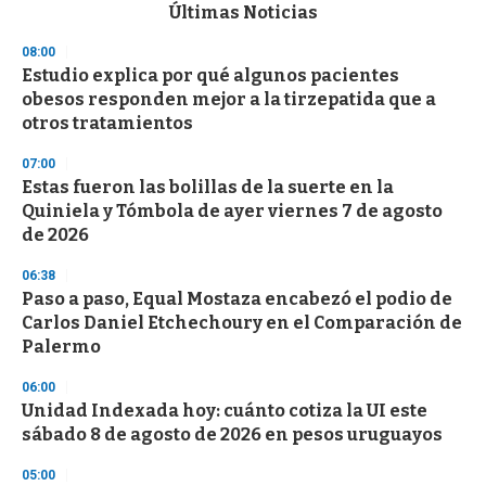
c
Últimas Noticias
o
n
08:00
d
Estudio explica por qué algunos pacientes
s
o
obesos responden mejor a la tirzepatida que a
f
otros tratamientos
3
3
s
07:00
e
Estas fueron las bolillas de la suerte en la
c
Quiniela y Tómbola de ayer viernes 7 de agosto
o
n
de 2026
d
s
06:38
Paso a paso, Equal Mostaza encabezó el podio de
Carlos Daniel Etchechoury en el Comparación de
Palermo
06:00
Unidad Indexada hoy: cuánto cotiza la UI este
sábado 8 de agosto de 2026 en pesos uruguayos
05:00