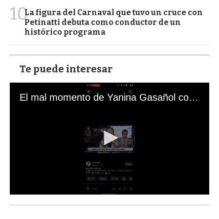
10
La figura del Carnaval que tuvo un cruce con
Petinatti debuta como conductor de un
histórico programa
Te puede interesar
El mal momento de Yanina Gasañol con un hincha argentino en "Subrayado"
0
s
e