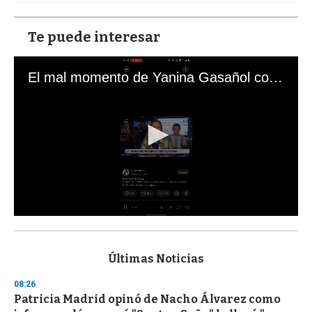
Te puede interesar
El mal momento de Yanina Gasañol con un hincha argentino en "Subrayado"
0
s
e
c
Últimas Noticias
o
n
08:26
d
Patricia Madrid opinó de Nacho Álvarez como
s
o