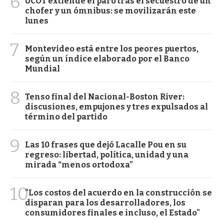
6
UCOT extiende el paro tras el secuestro de un
chofer y un ómnibus: se movilizarán este
lunes
7
Montevideo está entre los peores puertos,
según un índice elaborado por el Banco
Mundial
8
Tenso final del Nacional-Boston River:
discusiones, empujones y tres expulsados al
término del partido
9
Las 10 frases que dejó Lacalle Pou en su
regreso: libertad, política, unidad y una
mirada “menos ortodoxa”
10
"Los costos del acuerdo en la construcción se
disparan para los desarrolladores, los
consumidores finales e incluso, el Estado"