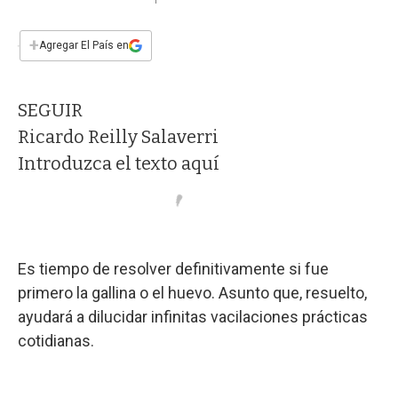
a
h
w
i
m
a
c
a
i
n
a
e
t
t
k
i
+
Agregar El País en
b
s
t
e
l
o
A
e
d
o
p
r
I
SEGUIR
k
p
n
Ricardo Reilly Salaverri
Introduzca el texto aquí
Es tiempo de resolver definitivamente si fue
primero la gallina o el huevo. Asunto que, resuelto,
ayudará a dilucidar infinitas vacilaciones prácticas
cotidianas.