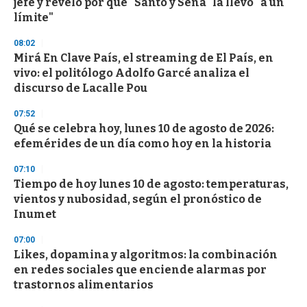
jefe y reveló por qué "Santo y Seña" la llevó "a un
f
límite"
3
3
s
08:02
e
Mirá En Clave País, el streaming de El País, en
c
vivo: el politólogo Adolfo Garcé analiza el
o
n
discurso de Lacalle Pou
d
s
07:52
Qué se celebra hoy, lunes 10 de agosto de 2026:
efemérides de un día como hoy en la historia
07:10
Tiempo de hoy lunes 10 de agosto: temperaturas,
vientos y nubosidad, según el pronóstico de
Inumet
07:00
Likes, dopamina y algoritmos: la combinación
en redes sociales que enciende alarmas por
trastornos alimentarios