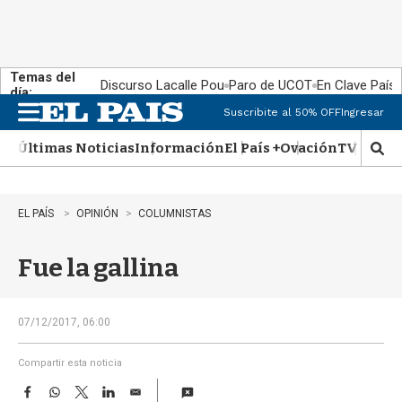
Temas del
Discurso Lacalle Pou
Paro de UCOT
En Clave País
día:
Suscribite al 50% OFF
Ingresar
M
e
Últimas Noticias
Información
El País +
Ovación
TV Show
n
M
u
o
s
t
EL PAÍS
OPINIÓN
COLUMNISTAS
r
a
Fue la gallina
r
b
�
s
07/12/2017, 06:00
q
u
Compartir esta noticia
e
F
W
T
L
E
d