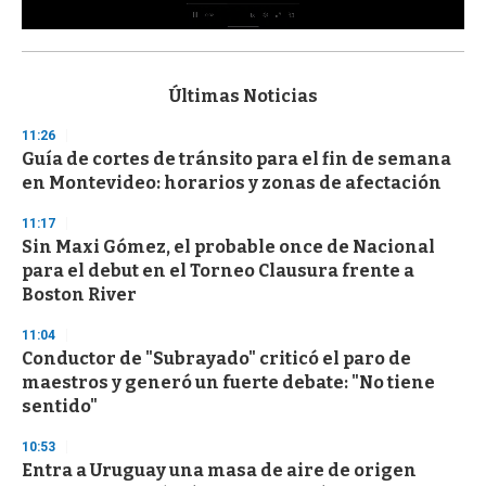
0
s
e
c
Últimas Noticias
o
n
11:26
d
Guía de cortes de tránsito para el fin de semana
s
o
en Montevideo: horarios y zonas de afectación
f
3
11:17
3
s
Sin Maxi Gómez, el probable once de Nacional
e
para el debut en el Torneo Clausura frente a
c
Boston River
o
n
d
11:04
s
Conductor de "Subrayado" criticó el paro de
maestros y generó un fuerte debate: "No tiene
sentido"
10:53
Entra a Uruguay una masa de aire de origen