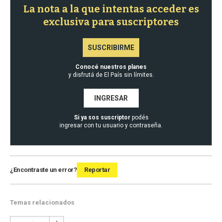
La nota a la que intentas acceder es
exclusiva para suscriptores
SUSCRIBIRME
Conocé nuestros planes
y disfrutá de El País sin límites.
INGRESAR
Si ya sos suscriptor
podés
ingresar con tu usuario y contraseña.
¿Encontraste un error?
Reportar
Temas relacionados