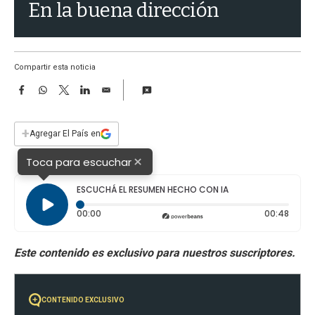
a
En la buena dirección
Compartir esta noticia
F
W
T
L
E
a
h
w
i
m
c
a
i
n
a
e
t
t
k
i
+
Agregar El País en
b
s
t
e
l
o
A
e
d
×
Toca para escuchar
o
p
r
I
k
p
n
ESCUCHÁ EL RESUMEN HECHO CON IA
Tiempo transcurrido: 0 segundos
Durac
00:00
00:48
CONTENIDO EXCLUSIVO