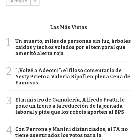
premium
Las Más Vistas
1
Un muerto, miles de personas sin luz, árboles
caídos y techos volados por el temporal que
ameritó alerta roja
2
"¡Volvé a Adeom!": el filoso comentario de
Yesty Prieto a Valeria Ripoll en plena Cena de
Famosos
3
El ministro de Ganadería, Alfredo Fratti, le
pone un freno a la reducción de la jornada
laboral y pide que los robots aporten al BPS
4
Con Perrone y Manini distanciados, el FA no
tiene asegurados los votos para la