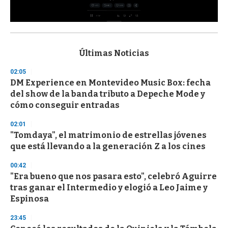
0
s
e
c
Últimas Noticias
o
n
02:05
d
DM Experience en Montevideo Music Box: fecha
s
o
del show de la banda tributo a Depeche Mode y
f
cómo conseguir entradas
3
3
s
02:01
e
"Tomdaya", el matrimonio de estrellas jóvenes
c
que está llevando a la generación Z a los cines
o
n
d
00:42
s
"Era bueno que nos pasara esto", celebró Aguirre
tras ganar el Intermedio y elogió a Leo Jaime y
Espinosa
23:45