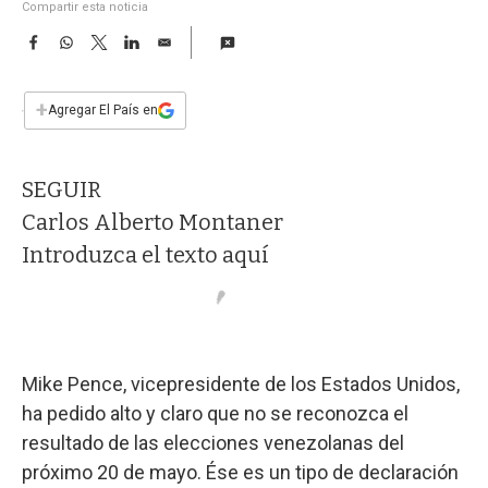
a
Compartir esta noticia
F
W
T
L
E
a
h
w
i
m
c
a
i
n
a
e
t
t
k
i
+
Agregar El País en
b
s
t
e
l
o
A
e
d
o
p
r
I
SEGUIR
k
p
n
Carlos Alberto Montaner
Introduzca el texto aquí
Mike Pence, vicepresidente de los Estados Unidos,
ha pedido alto y claro que no se reconozca el
resultado de las elecciones venezolanas del
próximo 20 de mayo. Ése es un tipo de declaración