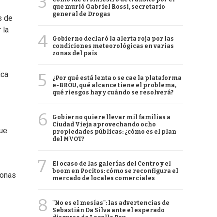
3
que murió Gabriel Rossi, secretario
general de Drogas
s de
 la
4
Gobierno declaró la alerta roja por las
condiciones meteorológicas en varias
zonas del país
ica
5
¿Por qué está lenta o se cae la plataforma
e-BROU, qué alcance tiene el problema,
qué riesgos hay y cuándo se resolverá?
6
Gobierno quiere llevar mil familias a
Ciudad Vieja aprovechando ocho
que
propiedades públicas: ¿cómo es el plan
del MVOT?
7
El ocaso de las galerías del Centro y el
boom en Pocitos: cómo se reconfigura el
sonas
mercado de locales comerciales
8
"No es el mesías": las advertencias de
Sebastián Da Silva ante el esperado