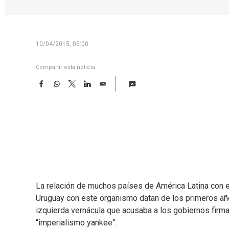
10/04/2015, 05:00
Compartir esta noticia
F
W
T
L
E
a
h
w
i
m
c
a
i
n
a
e
t
t
k
i
b
s
t
e
l
o
A
e
d
o
p
r
I
k
p
n
La relación de muchos países de América Latina con 
Uruguay con este organismo datan de los primeros añ
izquierda vernácula que acusaba a los gobiernos firma
“imperialismo yankee”.