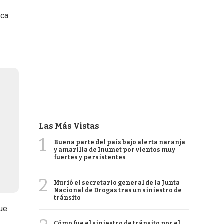
ica
Las Más Vistas
1
Buena parte del país bajo alerta naranja
y amarilla de Inumet por vientos muy
fuertes y persistentes
2
Murió el secretario general de la Junta
Nacional de Drogas tras un siniestro de
tránsito
que
Cómo fue el siniestro de tránsito por el