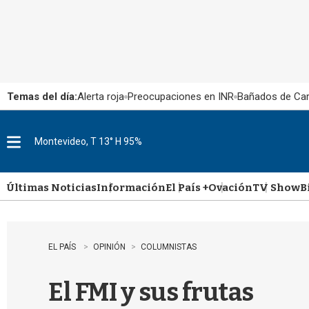
Temas del día:
Alerta roja
Preocupaciones en INR
Bañados de Ca
Montevideo, T 13° H 95%
M
e
n
u
Últimas Noticias
Información
El País +
Ovación
TV Show
B
EL PAÍS
OPINIÓN
COLUMNISTAS
El FMI y sus frutas