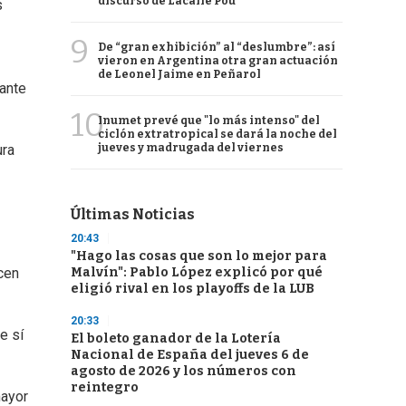
discurso de Lacalle Pou
s
9
De “gran exhibición” al “deslumbre”: así
vieron en Argentina otra gran actuación
de Leonel Jaime en Peñarol
rante
10
Inumet prevé que "lo más intenso" del
ciclón extratropical se dará la noche del
jueves y madrugada del viernes
ura
Últimas Noticias
20:43
"Hago las cosas que son lo mejor para
Malvín": Pablo López explicó por qué
icen
eligió rival en los playoffs de la LUB
20:33
e sí
El boleto ganador de la Lotería
Nacional de España del jueves 6 de
agosto de 2026 y los números con
reintegro
mayor