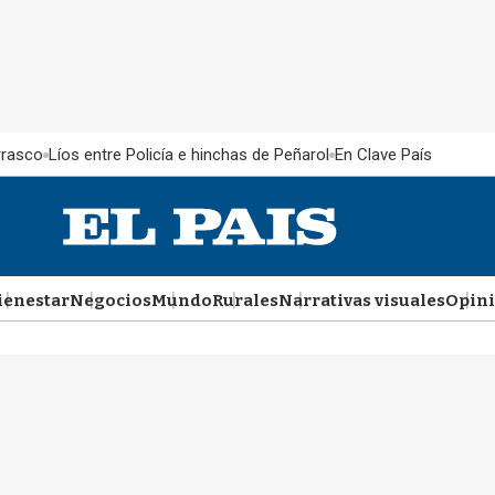
rrasco
Líos entre Policía e hinchas de Peñarol
En Clave País
ienestar
Negocios
Mundo
Rurales
Narrativas visuales
Opin