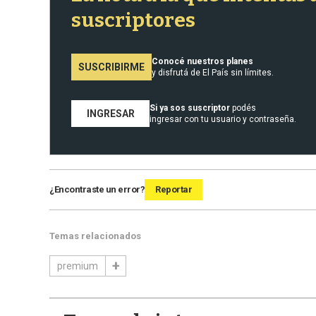
suscriptores
Conocé nuestros planes
SUSCRIBIRME
y disfrutá de El País sin límites.
Si ya sos suscriptor
podés
INGRESAR
ingresar con tu usuario y contraseña.
¿Encontraste un error?
Reportar
Temas relacionados
premium