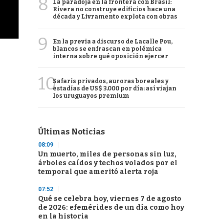
8
La paradoja en la frontera con Brasil:
Rivera no construye edificios hace una
década y Livramento explota con obras
9
En la previa a discurso de Lacalle Pou,
blancos se enfrascan en polémica
interna sobre qué oposición ejercer
10
Safaris privados, auroras boreales y
estadías de US$ 3.000 por día: así viajan
los uruguayos premium
Últimas Noticias
08:09
Un muerto, miles de personas sin luz,
árboles caídos y techos volados por el
temporal que ameritó alerta roja
07:52
Qué se celebra hoy, viernes 7 de agosto
de 2026: efemérides de un día como hoy
en la historia