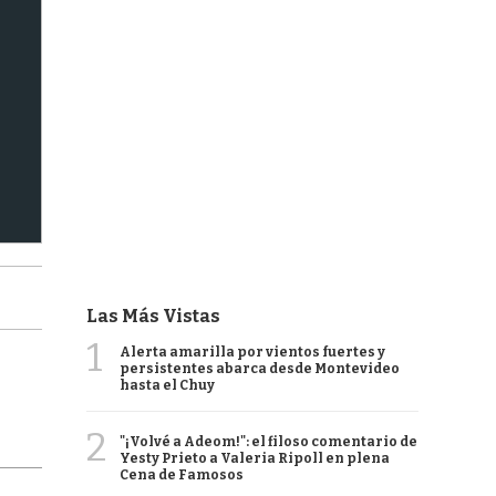
Las Más Vistas
1
Alerta amarilla por vientos fuertes y
persistentes abarca desde Montevideo
hasta el Chuy
2
"¡Volvé a Adeom!": el filoso comentario de
Yesty Prieto a Valeria Ripoll en plena
Cena de Famosos