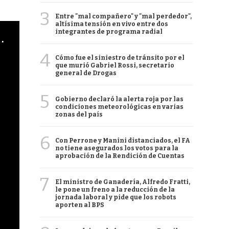
3
Entre "mal compañero" y "mal perdedor",
altísima tensión en vivo entre dos
integrantes de programa radial
cha argentino en "Subrayado"
4
Cómo fue el siniestro de tránsito por el
que murió Gabriel Rossi, secretario
general de Drogas
5
Gobierno declaró la alerta roja por las
condiciones meteorológicas en varias
zonas del país
6
Con Perrone y Manini distanciados, el FA
no tiene asegurados los votos para la
aprobación de la Rendición de Cuentas
7
El ministro de Ganadería, Alfredo Fratti,
le pone un freno a la reducción de la
jornada laboral y pide que los robots
aporten al BPS