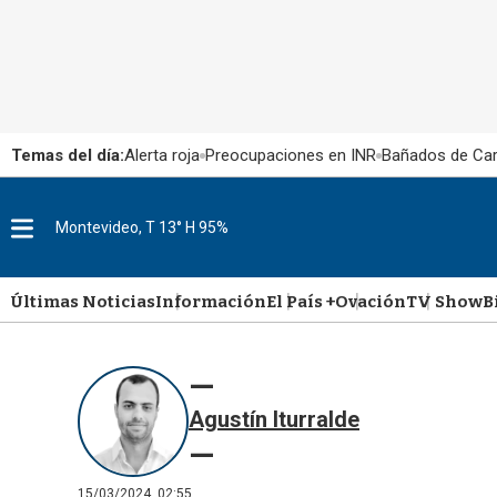
Temas del día:
Alerta roja
Preocupaciones en INR
Bañados de Ca
Montevideo, T 13° H 95%
M
e
n
u
Últimas Noticias
Información
El País +
Ovación
TV Show
B
Agustín Iturralde
15/03/2024, 02:55