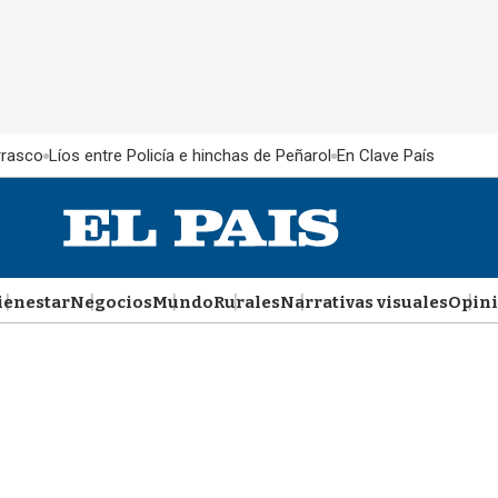
rrasco
Líos entre Policía e hinchas de Peñarol
En Clave País
ienestar
Negocios
Mundo
Rurales
Narrativas visuales
Opin