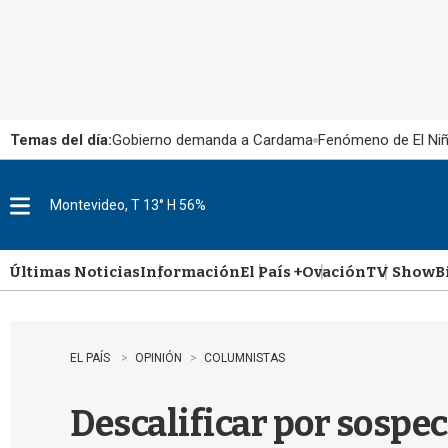
Temas del día:
Gobierno demanda a Cardama
Fenómeno de El Ni
Montevideo, T 13° H 56%
M
e
n
u
Últimas Noticias
Información
El País +
Ovación
TV Show
B
EL PAÍS
OPINIÓN
COLUMNISTAS
Descalificar por sospe