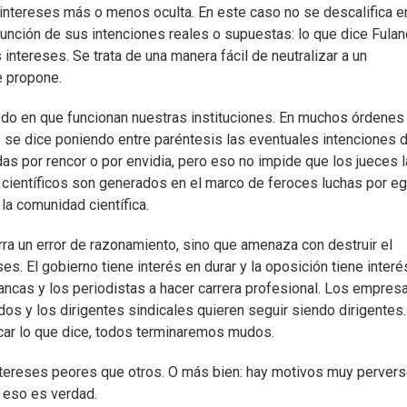
e intereses más o menos oculta. En este caso no se descalifica e
 función de sus intenciones reales o supuestas: lo que dice Fula
intereses. Se trata de una manera fácil de neutralizar a un
e propone.
odo en que funcionan nuestras instituciones. En muchos órdenes
que se dice poniendo entre paréntesis las eventuales intenciones 
s por rencor o por envidia, pero eso no impide que los jueces 
científicos son generados en el marco de feroces luchas por e
la comunidad científica.
rra un error de razonamiento, sino que amenaza con destruir el
. El gobierno tiene interés en durar y la oposición tiene interé
bancas y los periodistas a hacer carrera profesional. Los empres
dos y los dirigentes sindicales quieren seguir siendo dirigentes.
icar lo que dice, todos terminaremos mudos.
ntereses peores que otros. O más bien: hay motivos muy perver
o eso es verdad.