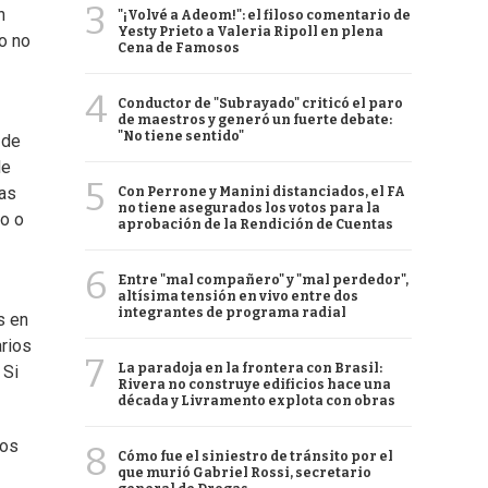
3
n
"¡Volvé a Adeom!": el filoso comentario de
Yesty Prieto a Valeria Ripoll en plena
no no
Cena de Famosos
4
Conductor de "Subrayado" criticó el paro
de maestros y generó un fuerte debate:
"No tiene sentido"
 de
de
5
las
Con Perrone y Manini distanciados, el FA
no tiene asegurados los votos para la
go o
aprobación de la Rendición de Cuentas
6
Entre "mal compañero" y "mal perdedor",
altísima tensión en vivo entre dos
integrantes de programa radial
s en
arios
7
La paradoja en la frontera con Brasil:
 Si
Rivera no construye edificios hace una
década y Livramento explota con obras
sos
8
Cómo fue el siniestro de tránsito por el
que murió Gabriel Rossi, secretario