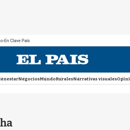
ño
En Clave País
ienestar
Negocios
Mundo
Rurales
Narrativas visuales
Opin
cha