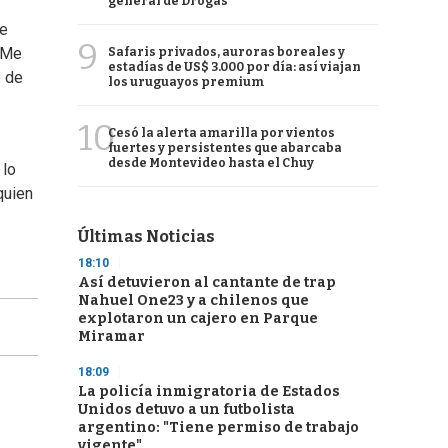
general de Drogas
me
9
. Me
Safaris privados, auroras boreales y
estadías de US$ 3.000 por día: así viajan
o de
los uruguayos premium
10
Cesó la alerta amarilla por vientos
fuertes y persistentes que abarcaba
desde Montevideo hasta el Chuy
 lo
quien
Últimas Noticias
18:10
Así detuvieron al cantante de trap
Nahuel One23 y a chilenos que
explotaron un cajero en Parque
Miramar
18:09
La policía inmigratoria de Estados
Unidos detuvo a un futbolista
argentino: "Tiene permiso de trabajo
vigente"