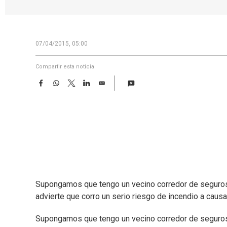
07/04/2015, 05:00
Compartir esta noticia
F
W
T
L
E
a
h
w
i
m
c
a
i
n
a
e
t
t
k
i
b
s
t
e
l
o
A
e
d
o
p
r
I
k
p
n
Supongamos que tengo un vecino corredor de seguros. 
advierte que corro un serio riesgo de incendio a causa 
Supongamos que tengo un vecino corredor de seguros. 