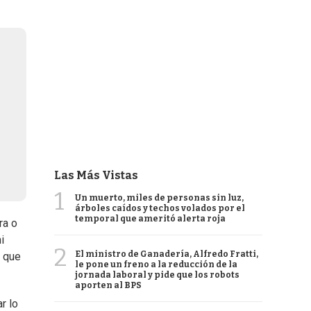
Las Más Vistas
1
Un muerto, miles de personas sin luz,
árboles caídos y techos volados por el
temporal que ameritó alerta roja
ra o
i
2
El ministro de Ganadería, Alfredo Fratti,
é que
le pone un freno a la reducción de la
jornada laboral y pide que los robots
aporten al BPS
r lo