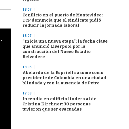
18:07
Conflicto en el puerto de Montevideo:
TCP denuncia que el sindicato pidió
reducir la jornada laboral
18:07
cha argentino en "Subrayado"
“Inicia una nueva etapa”: la fecha clave
que anunció Liverpool por la
construcción del Nuevo Estadio
Belvedere
18:06
Abelardo de la Espriella asume como
presidente de Colombia en una ciudad
blindada y con la ausencia de Petro
17:53
Incendio en edificio lindero al de
Cristina Kirchner: 30 personas
tuvieron que ser evacuadas