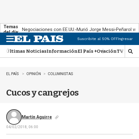
Temas
Negociaciones con EE.UU.
Murió Jorge Messi
Peñarol vs
del día:
Suscribite al 50% OFF
Ingresar
M
e
Últimas Noticias
Información
El País +
Ovación
TV Show
n
M
u
o
s
t
EL PAÍS
OPINIÓN
COLUMNISTAS
r
a
Cucos y cangrejos
r
b
�
s
q
Martín Aguirre
u
04/02/2018, 06:00
e
d