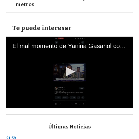
metros
Te puede interesar
El mal momento de Yanina Gasañol con un hincha argentino en "Subrayado"
0
s
e
c
Últimas Noticias
o
n
21:59