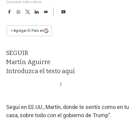
a
Compartir esta noticia
F
W
T
L
E
a
h
w
i
m
c
a
i
n
a
e
t
t
k
i
+
Agregar El País en
b
s
t
e
l
o
A
e
d
o
p
r
I
SEGUIR
k
p
n
Martín Aguirre
Introduzca el texto aquí
Seguí en EE.UU., Martín, donde te sentís como en tu
casa, sobre todo con el gobierno de Trump".