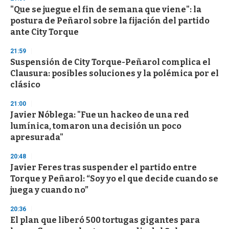
d
"Que se juegue el fin de semana que viene": la
s
o
postura de Peñarol sobre la fijación del partido
f
ante City Torque
3
3
s
21:59
e
Suspensión de City Torque-Peñarol complica el
c
Clausura: posibles soluciones y la polémica por el
o
n
clásico
d
s
21:00
Javier Nóblega: "Fue un hackeo de una red
lumínica, tomaron una decisión un poco
apresurada"
20:48
Javier Feres tras suspender el partido entre
Torque y Peñarol: “Soy yo el que decide cuando se
juega y cuando no”
20:36
El plan que liberó 500 tortugas gigantes para